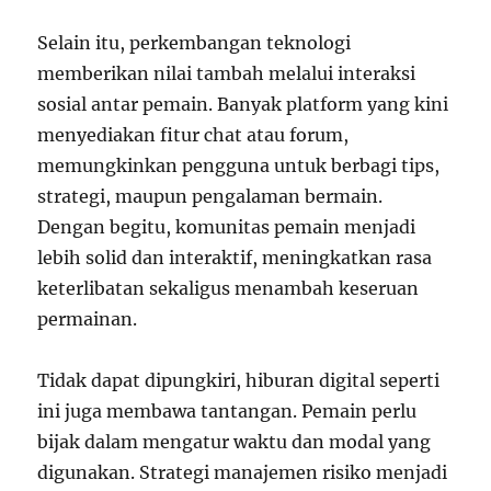
Selain itu, perkembangan teknologi
memberikan nilai tambah melalui interaksi
sosial antar pemain. Banyak platform yang kini
menyediakan fitur chat atau forum,
memungkinkan pengguna untuk berbagi tips,
strategi, maupun pengalaman bermain.
Dengan begitu, komunitas pemain menjadi
lebih solid dan interaktif, meningkatkan rasa
keterlibatan sekaligus menambah keseruan
permainan.
Tidak dapat dipungkiri, hiburan digital seperti
ini juga membawa tantangan. Pemain perlu
bijak dalam mengatur waktu dan modal yang
digunakan. Strategi manajemen risiko menjadi