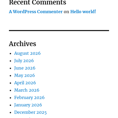
Recent Comments
A WordPress Commenter
on
Hello world!
Archives
August 2026
July 2026
June 2026
May 2026
April 2026
March 2026
February 2026
January 2026
December 2025