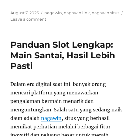
Posted
Tags
August 7, 2026
nagawin
,
nagawin link
,
nagawin situs
on
on
Leave a comment
Rasakan
Keuntungan
Maksimal
Panduan Slot Lengkap:
dari
Slot
Main Santai, Hasil Lebih
Online
Pasti
dengan
Tips
dan
Trik
Dalam era digital saat ini, banyak orang
yang
mencari platform yang menawarkan
Terbukti
pengalaman bermain menarik dan
Berhasil
menguntungkan. Salah satu yang sedang naik
daun adalah
nagawin
, situs yang berhasil
memikat perhatian melalui berbagai fitur
inovatif dan peluang besar untuk meraih