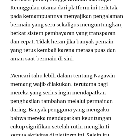
Keunggulan utama dari platform ini terletak
pada kemampuannya menyajikan pengalaman
bermain yang seru sekaligus menguntungkan,
berkat sistem pembayaran yang transparan
dan cepat. Tidak heran jika banyak pemain
yang terus kembali karena merasa puas dan
aman saat bermain di sini.
Mencari tahu lebih dalam tentang Nagawin
memang wajib dilakukan, terutama bagi
mereka yang serius ingin mendapatkan
penghasilan tambahan melalui permainan
daring. Banyak pengguna yang mengaku
bahwa mereka mendapatkan keuntungan
cukup signifikan setelah rutin mengikuti
semua aktivitas di platform ini. Selain itu,