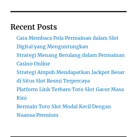
Recent Posts
Cara Membaca Pola Permainan dalam Slot
Digital yang Menguntungkan
Strategi Menang Berulang dalam Permainan
Casino Online
Strategi Ampuh Mendapatkan Jackpot Besar
di Situs Slot Resmi Terpercaya
Platform Link Terbaru Toto Slot Gacor Masa
Kini
Bermain Toto Slot Modal Kecil Dengan
Nuansa Premium