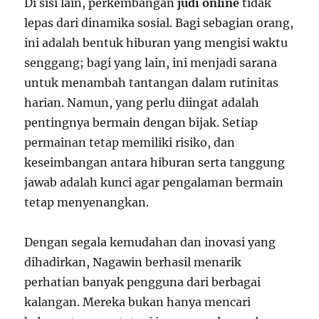
Di sisi lain, perkembangan
judi online
tidak
lepas dari dinamika sosial. Bagi sebagian orang,
ini adalah bentuk hiburan yang mengisi waktu
senggang; bagi yang lain, ini menjadi sarana
untuk menambah tantangan dalam rutinitas
harian. Namun, yang perlu diingat adalah
pentingnya bermain dengan bijak. Setiap
permainan tetap memiliki risiko, dan
keseimbangan antara hiburan serta tanggung
jawab adalah kunci agar pengalaman bermain
tetap menyenangkan.
Dengan segala kemudahan dan inovasi yang
dihadirkan, Nagawin berhasil menarik
perhatian banyak pengguna dari berbagai
kalangan. Mereka bukan hanya mencari