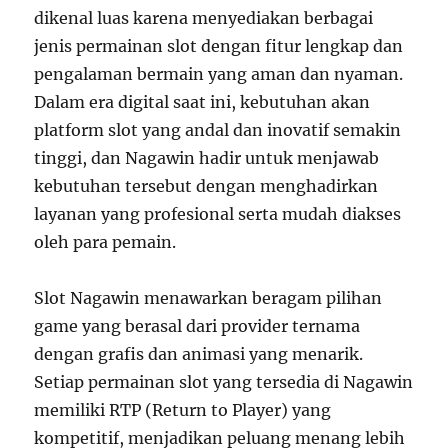
dikenal luas karena menyediakan berbagai
jenis permainan slot dengan fitur lengkap dan
pengalaman bermain yang aman dan nyaman.
Dalam era digital saat ini, kebutuhan akan
platform slot yang andal dan inovatif semakin
tinggi, dan Nagawin hadir untuk menjawab
kebutuhan tersebut dengan menghadirkan
layanan yang profesional serta mudah diakses
oleh para pemain.
Slot Nagawin menawarkan beragam pilihan
game yang berasal dari provider ternama
dengan grafis dan animasi yang menarik.
Setiap permainan slot yang tersedia di Nagawin
memiliki RTP (Return to Player) yang
kompetitif, menjadikan peluang menang lebih