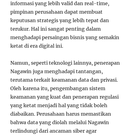
informasi yang lebih valid dan real-time,
pimpinan perusahaan dapat membuat
keputusan strategis yang lebih tepat dan
terukur. Hal ini sangat penting dalam
menghadapi persaingan bisnis yang semakin
ketat di era digital ini.
Namun, seperti teknologi lainnya, penerapan
Nagawin juga menghadapi tantangan,
terutama terkait keamanan data dan privasi.
Oleh karena itu, pengembangan sistem
keamanan yang kuat dan penerapan regulasi
yang ketat menjadi hal yang tidak boleh
diabaikan. Perusahaan harus memastikan
bahwa data yang diolah melalui Nagawin
terlindungi dari ancaman siber agar