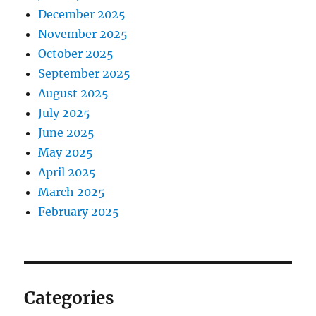
December 2025
November 2025
October 2025
September 2025
August 2025
July 2025
June 2025
May 2025
April 2025
March 2025
February 2025
Categories