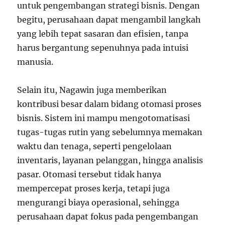
untuk pengembangan strategi bisnis. Dengan
begitu, perusahaan dapat mengambil langkah
yang lebih tepat sasaran dan efisien, tanpa
harus bergantung sepenuhnya pada intuisi
manusia.
Selain itu, Nagawin juga memberikan
kontribusi besar dalam bidang otomasi proses
bisnis. Sistem ini mampu mengotomatisasi
tugas-tugas rutin yang sebelumnya memakan
waktu dan tenaga, seperti pengelolaan
inventaris, layanan pelanggan, hingga analisis
pasar. Otomasi tersebut tidak hanya
mempercepat proses kerja, tetapi juga
mengurangi biaya operasional, sehingga
perusahaan dapat fokus pada pengembangan