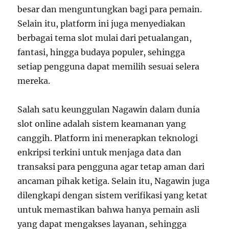
besar dan menguntungkan bagi para pemain.
Selain itu, platform ini juga menyediakan
berbagai tema slot mulai dari petualangan,
fantasi, hingga budaya populer, sehingga
setiap pengguna dapat memilih sesuai selera
mereka.
Salah satu keunggulan Nagawin dalam dunia
slot online adalah sistem keamanan yang
canggih. Platform ini menerapkan teknologi
enkripsi terkini untuk menjaga data dan
transaksi para pengguna agar tetap aman dari
ancaman pihak ketiga. Selain itu, Nagawin juga
dilengkapi dengan sistem verifikasi yang ketat
untuk memastikan bahwa hanya pemain asli
yang dapat mengakses layanan, sehingga