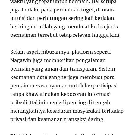
waktu yang tepat untuk bermain. Hal serupa
juga berlaku pada permainan togel, di mana
intuisi dan perhitungan sering kali berjalan
beriringan. Inilah yang membuat kedua jenis
permainan tersebut tetap relevan hingga kini.
Selain aspek hiburannya, platform seperti
Nagawin juga memberikan pengalaman
bermain yang aman dan transparan. Sistem
keamanan data yang terjaga membuat para
pemain merasa nyaman untuk berpartisipasi
tanpa khawatir akan kebocoran informasi
pribadi. Hal ini menjadi penting di tengah
meningkatnya kesadaran masyarakat terhadap
privasi dan keamanan transaksi daring.