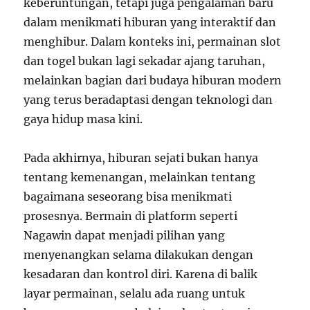
keberuntungan, tetapi juga pengalaman baru
dalam menikmati hiburan yang interaktif dan
menghibur. Dalam konteks ini, permainan slot
dan togel bukan lagi sekadar ajang taruhan,
melainkan bagian dari budaya hiburan modern
yang terus beradaptasi dengan teknologi dan
gaya hidup masa kini.
Pada akhirnya, hiburan sejati bukan hanya
tentang kemenangan, melainkan tentang
bagaimana seseorang bisa menikmati
prosesnya. Bermain di platform seperti
Nagawin dapat menjadi pilihan yang
menyenangkan selama dilakukan dengan
kesadaran dan kontrol diri. Karena di balik
layar permainan, selalu ada ruang untuk