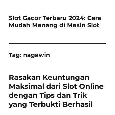
Slot Gacor Terbaru 2024: Cara
Mudah Menang di Mesin Slot
Tag:
nagawin
Rasakan Keuntungan
Maksimal dari Slot Online
dengan Tips dan Trik
yang Terbukti Berhasil