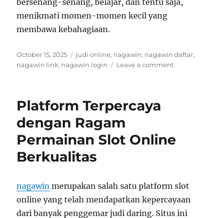
bersenang-senang, belajar, dan tentu saja,
menikmati momen-momen kecil yang
membawa kebahagiaan.
Posted
Tags
October 15, 2025
judi online
,
nagawin
,
nagawin daftar
,
on
on
nagawin link
,
nagawin login
Leave a comment
Menemukan
Keseruan
Baru
Platform Terpercaya
di
Balik
dengan Ragam
Layar
Permainan Slot Online
Hiburan
Modern
Berkualitas
nagawin
merupakan salah satu platform slot
online yang telah mendapatkan kepercayaan
dari banyak penggemar judi daring. Situs ini