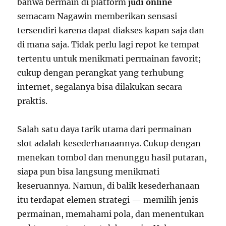
bahwa bermain di platform
judi online
semacam Nagawin memberikan sensasi
tersendiri karena dapat diakses kapan saja dan
di mana saja. Tidak perlu lagi repot ke tempat
tertentu untuk menikmati permainan favorit;
cukup dengan perangkat yang terhubung
internet, segalanya bisa dilakukan secara
praktis.
Salah satu daya tarik utama dari permainan
slot adalah kesederhanaannya. Cukup dengan
menekan tombol dan menunggu hasil putaran,
siapa pun bisa langsung menikmati
keseruannya. Namun, di balik kesederhanaan
itu terdapat elemen strategi — memilih jenis
permainan, memahami pola, dan menentukan