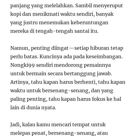
panjang yang melelahkan. Sambil menyeruput
kopi dan menikmati waktu sendiri, banyak
yang justru menemukan keberuntungan
mereka di tengah-tengah santai itu.
Namun, penting diingat—setiap hiburan tetap
perlu batas. Kuncinya ada pada keseimbangan.
Nongki99 sendiri mendorong pemainnya
untuk bermain secara bertanggung jawab.
Artinya, tahu kapan harus berhenti, tahu kapan
waktu untuk bersenang-senang, dan yang
paling penting, tahu kapan harus fokus ke hal
lain di dunia nyata.
Jadi, kalau kamu mencari tempat untuk
melepas penat, bersenang-senang, atau