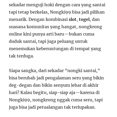
sekadar menguji hoki dengan cara yang santai
tapi tetap berkelas, Nongki99 bisa jadi pilihan
menarik. Dengan kombinasi
slot
,
togel
, dan
suasana komunitas yang hangat, nongkrong
online kini punya arti baru—bukan cuma
duduk santai, tapi juga peluang untuk
menemukan keberuntungan di tempat yang
tak terduga.
Siapa sangka, dari sekadar “nongki santai,”
bisa berubah jadi pengalaman seru yang bikin
deg-degan dan bikin senyum lebar di akhir
hari? Kalau begitu, siap-siap aja—karena di
Nongki99, nongkrong nggak cuma seru, tapi
juga bisa jadi petualangan tak terlupakan.