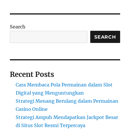
the
Excitement
of
Modern
Search
Online
Gaming
SEARCH
Through
Fun
and
Safe
Virtual
Recent Posts
Platforms
Cara Membaca Pola Permainan dalam Slot
Digital yang Menguntungkan
Strategi Menang Berulang dalam Permainan
Casino Online
Strategi Ampuh Mendapatkan Jackpot Besar
di Situs Slot Resmi Terpercaya