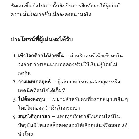
ชัดเจนขึ้น ยิ่งไปกว่านั้นยังเป็นการฝึกทักษะให้ผู้เล่นมี
ความมั่นใจมากขึ้นเมื่อจะลงสนามจริง
ประโยชน์ที่ผู้เล่นจะได้รับ
เข้าใจกติกาได้ง่ายขึ้น
– สำหรับคนที่เพิ่งเข้ามาใน
วงการ การเล่นแบบทดลองช่วยให้เรียนรู้โดยไม่
กดดัน
วางแผนกลยุทธ์
– ผู้เล่นสามารถทดสอบสูตรหรือ
เทคนิคที่สนใจได้เต็มที่
ไม่ต้องลงทุน
– เหมาะสำหรับคนที่อยากสนุกเพลิน ๆ
โดยไม่ต้องควักเงินในกระเป๋า
สนุกได้ทุกเวลา
– แทบทุกเว็บคาสิโนออนไลน์ใน
ปัจจุบันมีโหมดสล็อตทดลองให้เลือกเล่นฟรีตลอด 24
ชั่วโมง