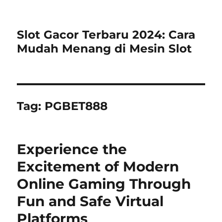
Slot Gacor Terbaru 2024: Cara
Mudah Menang di Mesin Slot
Tag:
PGBET888
Experience the
Excitement of Modern
Online Gaming Through
Fun and Safe Virtual
Platforms