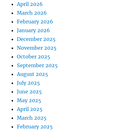
April 2026
March 2026
February 2026
January 2026
December 2025
November 2025
October 2025
September 2025
August 2025
July 2025
June 2025
May 2025
April 2025
March 2025
February 2025