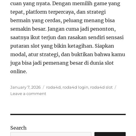
cuan yang nyata. Dengan memilih game yang
tepat, platform terpercaya, dan strategi
bermain yang cerdas, peluang menang bisa
semakin besar. Jangan cuma jadi penonton,
saatnya ikut terjun dan rasakan sendiri sensasi
putaran slot yang bikin ketagihan. Siapkan
modal, atur strategi, dan buktikan bahwa kamu
juga bisa jadi pemenang besar di dunia slot
online.
Posted
Tags
January 7, 2026
roda4d
,
roda4d login
,
roda4d slot
on
on
Leave a comment
Sensasi
Slot
Online
Paling
Seru,
Search
Siap