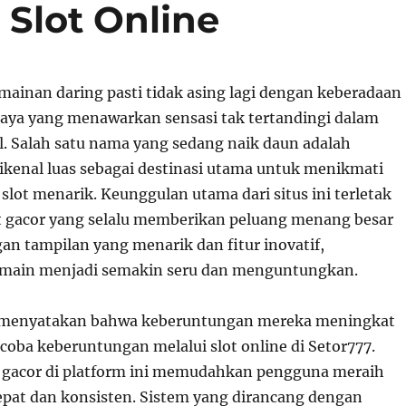
 Slot Online
rmainan daring pasti tidak asing lagi dengan keberadaan
caya yang menawarkan sensasi tak tertandingi dalam
al. Salah satu nama yang sedang naik daun adalah
dikenal luas sebagai destinasi utama untuk menikmati
 slot menarik. Keunggulan utama dari situs ini terletak
ot gacor yang selalu memberikan peluang menang besar
gan tampilan yang menarik dan fitur inovatif,
main menjadi semakin seru dan menguntungkan.
menyatakan bahwa keberuntungan mereka meningkat
coba keberuntungan melalui slot online di Setor777.
 gacor di platform ini memudahkan pengguna meraih
cepat dan konsisten. Sistem yang dirancang dengan