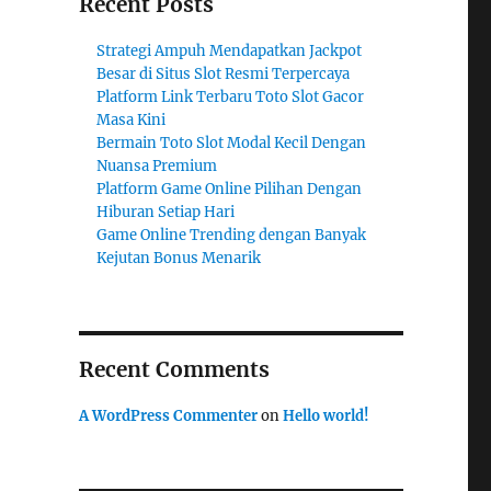
Recent Posts
Strategi Ampuh Mendapatkan Jackpot
Besar di Situs Slot Resmi Terpercaya
Platform Link Terbaru Toto Slot Gacor
Masa Kini
Bermain Toto Slot Modal Kecil Dengan
Nuansa Premium
Platform Game Online Pilihan Dengan
Hiburan Setiap Hari
Game Online Trending dengan Banyak
Kejutan Bonus Menarik
Recent Comments
A WordPress Commenter
on
Hello world!