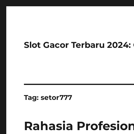
Slot Gacor Terbaru 2024
Tag:
setor777
Rahasia Profesio