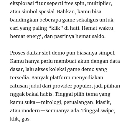
eksplorasi fitur seperti free spin, multiplier,
atau simbol spesial. Bahkan, kamu bisa
bandingkan beberapa game sekaligus untuk
cari yang paling “klik” di hati. Hemat waktu,
hemat energi, dan pastinya hemat saldo.
Proses daftar slot demo pun biasanya simpel.
Kamu hanya perlu membuat akun dengan data
dasar, lalu akses koleksi game demo yang
tersedia. Banyak platform menyediakan
ratusan judul dari provider populer, jadi pilihan
nggak bakal habis. Tinggal pilih tema yang
kamu suka—mitologi, petualangan, klasik,
atau modern—semuanya ada. Tinggal swipe,
klik, gas.