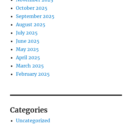
October 2025
September 2025
August 2025
July 2025
June 2025
May 2025
April 2025
March 2025
February 2025
Categories
Uncategorized