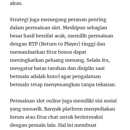
akun.
Strategi juga memegang peranan penting
dalam permainan slot. Meskipun sebagian
besar hasil bersifat acak, memilih permainan
dengan RTP (Return to Player) tinggi dan
memanfaatkan fitur bonus dapat
meningkatkan peluang menang. Selain itu,
mengatur batas taruhan dan disiplin saat
bermain adalah kunci agar pengalaman
bermain tetap menyenangkan tanpa tekanan.
Permainan slot online juga memiliki sisi sosial
yang menarik. Banyak platform menyediakan
forum atau fitur chat untuk berinteraksi
dengan pemain lain. Hal ini membuat