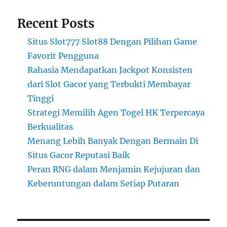
Recent Posts
Situs Slot777 Slot88 Dengan Pilihan Game
Favorit Pengguna
Rahasia Mendapatkan Jackpot Konsisten
dari Slot Gacor yang Terbukti Membayar
Tinggi
Strategi Memilih Agen Togel HK Terpercaya
Berkualitas
Menang Lebih Banyak Dengan Bermain Di
Situs Gacor Reputasi Baik
Peran RNG dalam Menjamin Kejujuran dan
Keberuntungan dalam Setiap Putaran