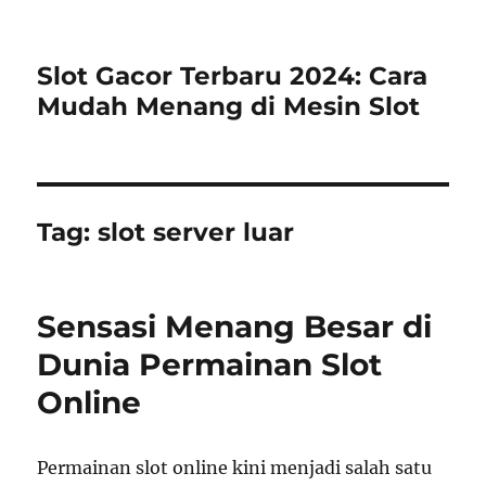
Slot Gacor Terbaru 2024: Cara
Mudah Menang di Mesin Slot
Tag:
slot server luar
Sensasi Menang Besar di
Dunia Permainan Slot
Online
Permainan slot online kini menjadi salah satu