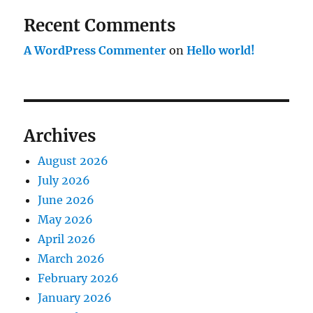
Recent Comments
A WordPress Commenter
on
Hello world!
Archives
August 2026
July 2026
June 2026
May 2026
April 2026
March 2026
February 2026
January 2026