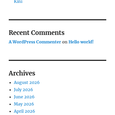
Kini
Recent Comments
A WordPress Commenter
on
Hello world!
Archives
August 2026
July 2026
June 2026
May 2026
April 2026