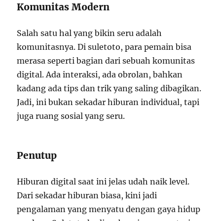
Komunitas Modern
Salah satu hal yang bikin seru adalah
komunitasnya. Di suletoto, para pemain bisa
merasa seperti bagian dari sebuah komunitas
digital. Ada interaksi, ada obrolan, bahkan
kadang ada tips dan trik yang saling dibagikan.
Jadi, ini bukan sekadar hiburan individual, tapi
juga ruang sosial yang seru.
Penutup
Hiburan digital saat ini jelas udah naik level.
Dari sekadar hiburan biasa, kini jadi
pengalaman yang menyatu dengan gaya hidup