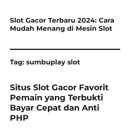
Slot Gacor Terbaru 2024: Cara
Mudah Menang di Mesin Slot
Tag:
sumbuplay slot
Situs Slot Gacor Favorit
Pemain yang Terbukti
Bayar Cepat dan Anti
PHP