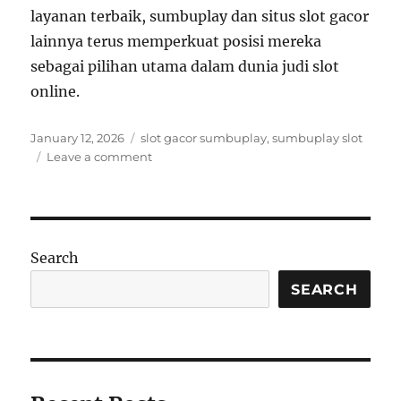
layanan terbaik, sumbuplay dan situs slot gacor
lainnya terus memperkuat posisi mereka
sebagai pilihan utama dalam dunia judi slot
online.
Posted
Tags
January 12, 2026
slot gacor sumbuplay
,
sumbuplay slot
on
on
Leave a comment
Situs
Slot
Gacor
Favorit
Pemain
Search
yang
Terbukti
SEARCH
Bayar
Cepat
dan
Anti
PHP