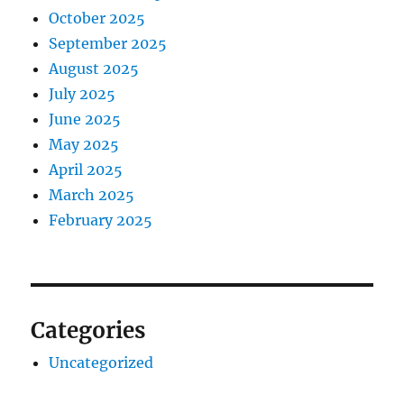
October 2025
September 2025
August 2025
July 2025
June 2025
May 2025
April 2025
March 2025
February 2025
Categories
Uncategorized