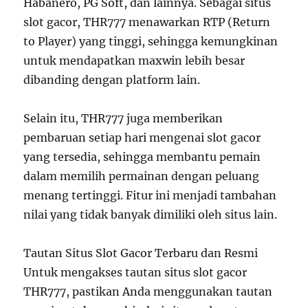
Habanero, PG Soft, dan lainnya. Sebagai situs
slot gacor, THR777 menawarkan RTP (Return
to Player) yang tinggi, sehingga kemungkinan
untuk mendapatkan maxwin lebih besar
dibanding dengan platform lain.
Selain itu, THR777 juga memberikan
pembaruan setiap hari mengenai slot gacor
yang tersedia, sehingga membantu pemain
dalam memilih permainan dengan peluang
menang tertinggi. Fitur ini menjadi tambahan
nilai yang tidak banyak dimiliki oleh situs lain.
Tautan Situs Slot Gacor Terbaru dan Resmi
Untuk mengakses tautan situs slot gacor
THR777, pastikan Anda menggunakan tautan