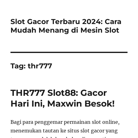
Slot Gacor Terbaru 2024: Cara
Mudah Menang di Mesin Slot
Tag:
thr777
THR777 Slot88: Gacor
Hari Ini, Maxwin Besok!
Bagi para penggemar permainan slot online,
menemukan tautan ke situs slot gacor yang