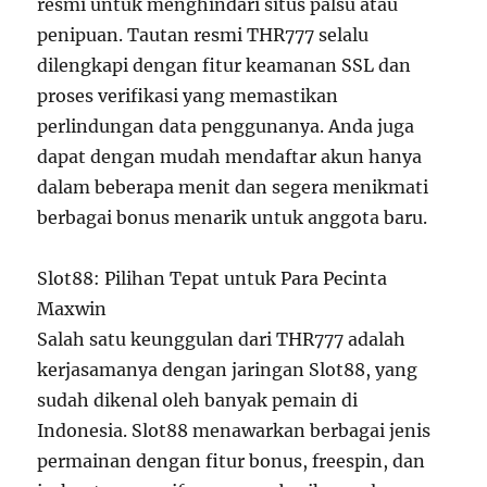
resmi untuk menghindari situs palsu atau
penipuan. Tautan resmi THR777 selalu
dilengkapi dengan fitur keamanan SSL dan
proses verifikasi yang memastikan
perlindungan data penggunanya. Anda juga
dapat dengan mudah mendaftar akun hanya
dalam beberapa menit dan segera menikmati
berbagai bonus menarik untuk anggota baru.
Slot88: Pilihan Tepat untuk Para Pecinta
Maxwin
Salah satu keunggulan dari THR777 adalah
kerjasamanya dengan jaringan Slot88, yang
sudah dikenal oleh banyak pemain di
Indonesia. Slot88 menawarkan berbagai jenis
permainan dengan fitur bonus, freespin, dan