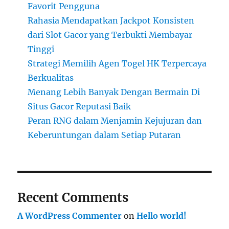
Favorit Pengguna
Rahasia Mendapatkan Jackpot Konsisten
dari Slot Gacor yang Terbukti Membayar
Tinggi
Strategi Memilih Agen Togel HK Terpercaya
Berkualitas
Menang Lebih Banyak Dengan Bermain Di
Situs Gacor Reputasi Baik
Peran RNG dalam Menjamin Kejujuran dan
Keberuntungan dalam Setiap Putaran
Recent Comments
A WordPress Commenter
on
Hello world!