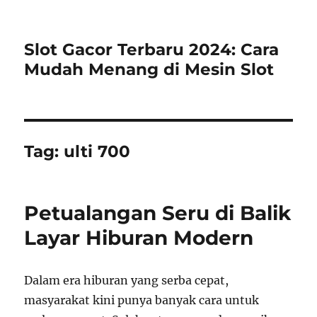
Slot Gacor Terbaru 2024: Cara
Mudah Menang di Mesin Slot
Tag:
ulti 700
Petualangan Seru di Balik
Layar Hiburan Modern
Dalam era hiburan yang serba cepat,
masyarakat kini punya banyak cara untuk