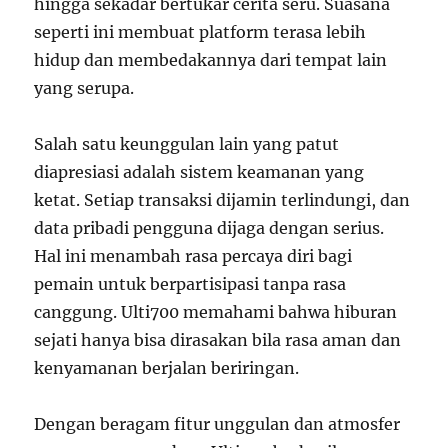
hingga sekadar bertukar cerita seru. Suasana
seperti ini membuat platform terasa lebih
hidup dan membedakannya dari tempat lain
yang serupa.
Salah satu keunggulan lain yang patut
diapresiasi adalah sistem keamanan yang
ketat. Setiap transaksi dijamin terlindungi, dan
data pribadi pengguna dijaga dengan serius.
Hal ini menambah rasa percaya diri bagi
pemain untuk berpartisipasi tanpa rasa
canggung. Ulti700 memahami bahwa hiburan
sejati hanya bisa dirasakan bila rasa aman dan
kenyamanan berjalan beriringan.
Dengan beragam fitur unggulan dan atmosfer