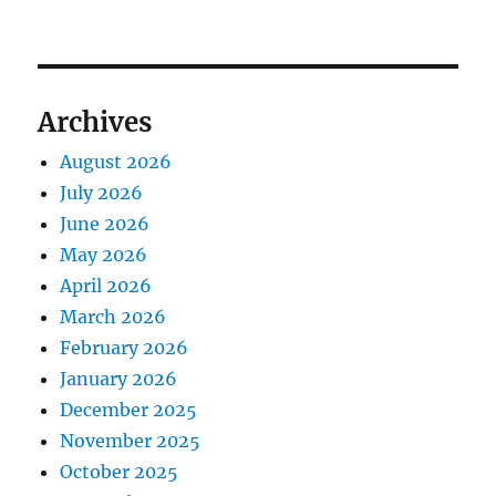
Archives
August 2026
July 2026
June 2026
May 2026
April 2026
March 2026
February 2026
January 2026
December 2025
November 2025
October 2025