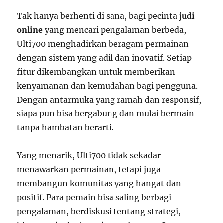
Tak hanya berhenti di sana, bagi pecinta
judi
online
yang mencari pengalaman berbeda,
Ulti700 menghadirkan beragam permainan
dengan sistem yang adil dan inovatif. Setiap
fitur dikembangkan untuk memberikan
kenyamanan dan kemudahan bagi pengguna.
Dengan antarmuka yang ramah dan responsif,
siapa pun bisa bergabung dan mulai bermain
tanpa hambatan berarti.
Yang menarik, Ulti700 tidak sekadar
menawarkan permainan, tetapi juga
membangun komunitas yang hangat dan
positif. Para pemain bisa saling berbagi
pengalaman, berdiskusi tentang strategi,