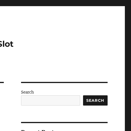
lot
Search
SEARCH