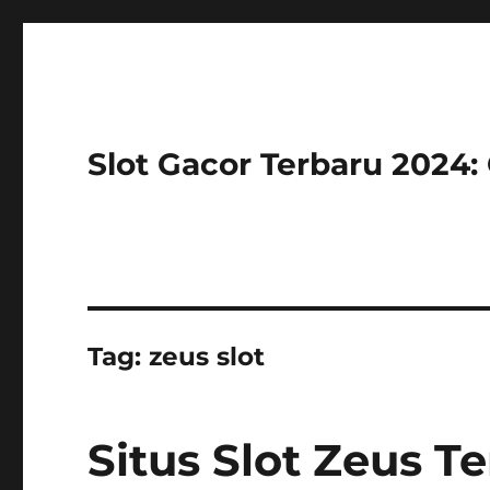
Slot Gacor Terbaru 2024
Tag:
zeus slot
Situs Slot Zeus T