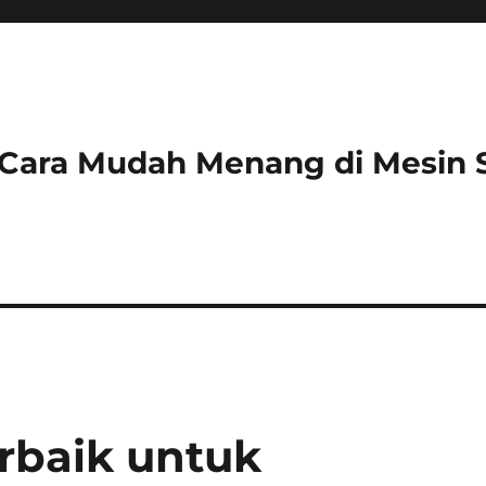
: Cara Mudah Menang di Mesin S
erbaik untuk