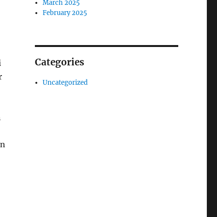
March 2025
February 2025
Categories
i
r
Uncategorized
n
an