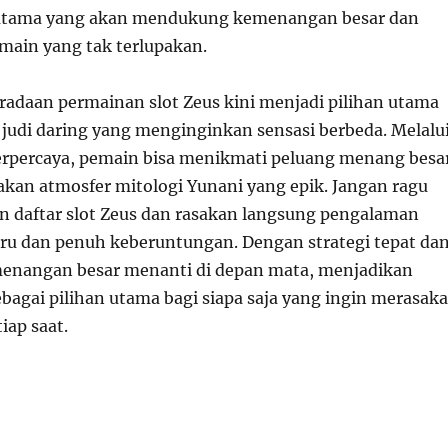
 utama yang akan mendukung kemenangan besar dan
ain yang tak terlupakan.
eradaan permainan slot Zeus kini menjadi pilihan utama
judi daring yang menginginkan sensasi berbeda. Melalu
 terpercaya, pemain bisa menikmati peluang menang besa
akan atmosfer mitologi Yunani yang epik. Jangan ragu
 daftar slot Zeus dan rasakan langsung pengalaman
ru dan penuh keberuntungan. Dengan strategi tepat da
menangan besar menanti di depan mata, menjadikan
ebagai pilihan utama bagi siapa saja yang ingin merasak
iap saat.