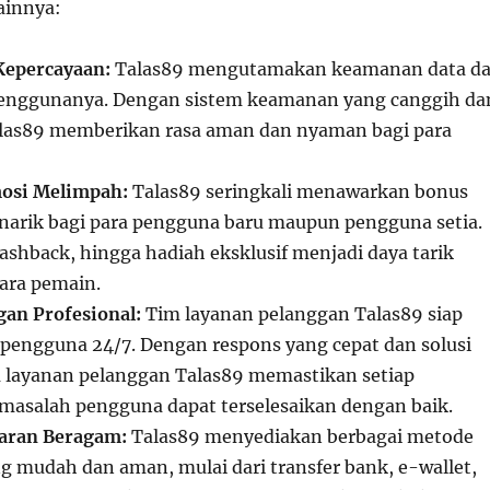
ainnya:
epercayaan:
Talas89 mengutamakan keamanan data d
 penggunanya. Dengan sistem keamanan yang canggih da
Talas89 memberikan rasa aman dan nyaman bagi para
osi Melimpah:
Talas89 seringkali menawarkan bonus
arik bagi para pengguna baru maupun pengguna setia.
ashback, hingga hadiah eksklusif menjadi daya tarik
para pemain.
an Profesional:
Tim layanan pelanggan Talas89 siap
engguna 24/7. Dengan respons yang cepat dan solusi
im layanan pelanggan Talas89 memastikan setiap
masalah pengguna dapat terselesaikan dengan baik.
aran Beragam:
Talas89 menyediakan berbagai metode
 mudah dan aman, mulai dari transfer bank, e-wallet,