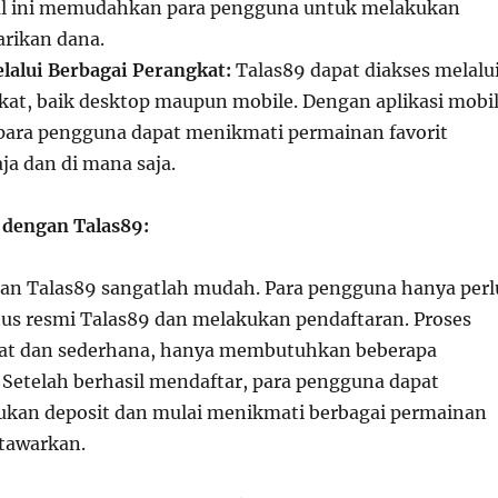
Hal ini memudahkan para pengguna untuk melakukan
arikan dana.
alui Berbagai Perangkat:
Talas89 dapat diakses melalu
kat, baik desktop maupun mobile. Dengan aplikasi mobi
 para pengguna dapat menikmati permainan favorit
ja dan di mana saja.
 dengan Talas89:
an Talas89 sangatlah mudah. Para pengguna hanya perl
us resmi Talas89 dan melakukan pendaftaran. Proses
pat dan sederhana, hanya membutuhkan beberapa
Setelah berhasil mendaftar, para pengguna dapat
ukan deposit dan mulai menikmati berbagai permainan
tawarkan.