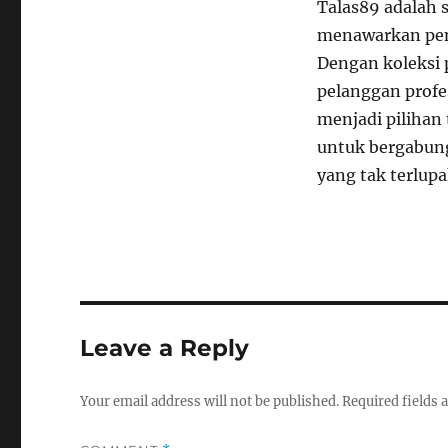
Talas89 adalah s
menawarkan pen
Dengan koleksi
pelanggan profe
menjadi pilihan
untuk bergabung
yang tak terlup
Leave a Reply
Your email address will not be published.
Required fields