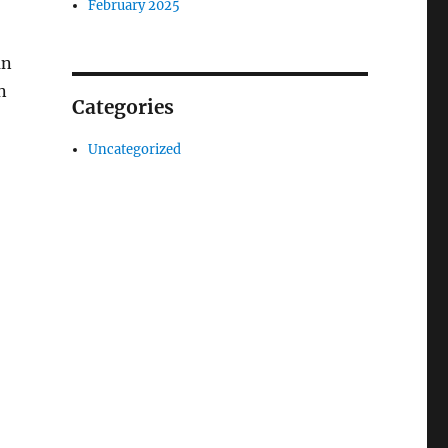
February 2025
an
n
Categories
Uncategorized