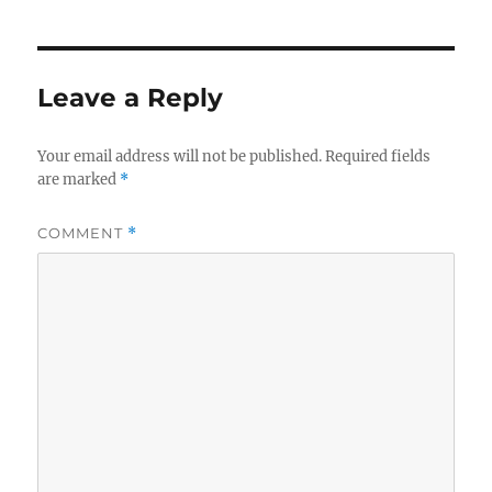
Leave a Reply
Your email address will not be published.
Required fields
are marked
*
COMMENT
*