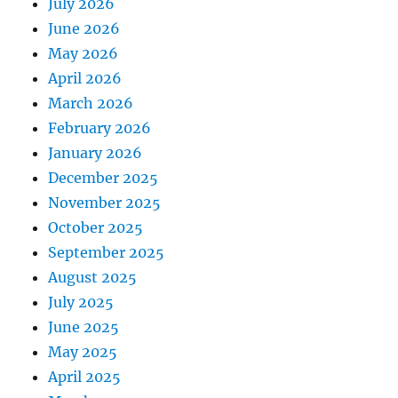
July 2026
June 2026
May 2026
April 2026
March 2026
February 2026
January 2026
December 2025
November 2025
October 2025
September 2025
August 2025
July 2025
June 2025
May 2025
April 2025