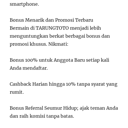
smartphone.
Bonus Menarik dan Promosi Terbaru
Bermain di TARUNGTOTO menjadi lebih
menguntungkan berkat berbagai bonus dan
promosi khusus. Nikmati:
Bonus 100% untuk Anggota Baru setiap kali
Anda mendaftar.
Cashback Harian hingga 10% tanpa syarat yang
rumit.
Bonus Referral Seumur Hidup; ajak teman Anda
dan raih komisi tanpa batas.