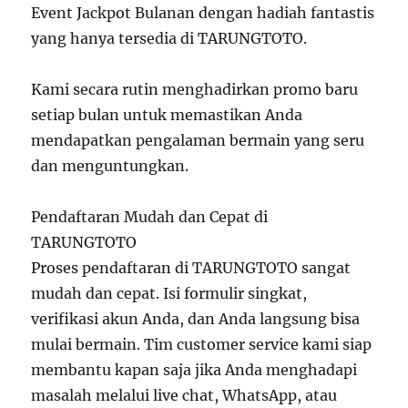
Event Jackpot Bulanan dengan hadiah fantastis
yang hanya tersedia di TARUNGTOTO.
Kami secara rutin menghadirkan promo baru
setiap bulan untuk memastikan Anda
mendapatkan pengalaman bermain yang seru
dan menguntungkan.
Pendaftaran Mudah dan Cepat di
TARUNGTOTO
Proses pendaftaran di TARUNGTOTO sangat
mudah dan cepat. Isi formulir singkat,
verifikasi akun Anda, dan Anda langsung bisa
mulai bermain. Tim customer service kami siap
membantu kapan saja jika Anda menghadapi
masalah melalui live chat, WhatsApp, atau