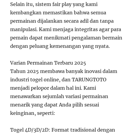
Selain itu, sistem fair play yang kami
kembangkan memastikan bahwa semua
permainan dijalankan secara adil dan tanpa
manipulasi. Kami menjaga integritas agar para
pemain dapat menikmati pengalaman bermain
dengan peluang kemenangan yang nyata.
Varian Permainan Terbaru 2025
Tahun 2025 membawa banyak inovasi dalam
industri togel online, dan TARUNGTOTO
menjadi pelopor dalam hal ini. Kami
menawarkan sejumlah variasi permainan
menarik yang dapat Anda pilih sesuai
keinginan, seperti:
Togel 4D/3D/2D: Format tradisional dengan