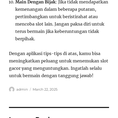
Main Dengan Bijak
: Jika tidak mendapatkan
kemenangan dalam beberapa putaran,
pertimbangkan untuk beristirahat atau
mencoba slot lain. Jangan paksa diri untuk
terus bermain jika keberuntungan tidak
berpihak.
Dengan aplikasi tips-tips di atas, kamu bisa
meningkatkan peluang untuk menemukan slot
gacor yang menguntungkan. Ingatlah selalu
untuk bermain dengan tanggung jawab!
Author
Posted
admin
March 22, 2025
on