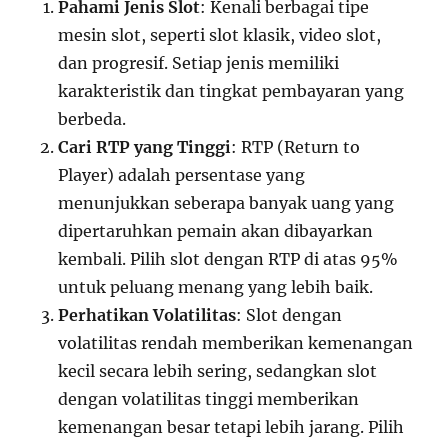
Pahami Jenis Slot
: Kenali berbagai tipe
mesin slot, seperti slot klasik, video slot,
dan progresif. Setiap jenis memiliki
karakteristik dan tingkat pembayaran yang
berbeda.
Cari RTP yang Tinggi
: RTP (Return to
Player) adalah persentase yang
menunjukkan seberapa banyak uang yang
dipertaruhkan pemain akan dibayarkan
kembali. Pilih slot dengan RTP di atas 95%
untuk peluang menang yang lebih baik.
Perhatikan Volatilitas
: Slot dengan
volatilitas rendah memberikan kemenangan
kecil secara lebih sering, sedangkan slot
dengan volatilitas tinggi memberikan
kemenangan besar tetapi lebih jarang. Pilih