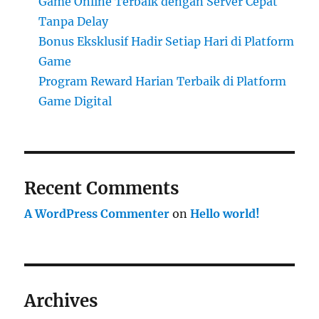
Game Online Terbaik dengan Server Cepat
Tanpa Delay
Bonus Eksklusif Hadir Setiap Hari di Platform
Game
Program Reward Harian Terbaik di Platform
Game Digital
Recent Comments
A WordPress Commenter
on
Hello world!
Archives