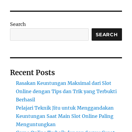
Search
SEARCH
Recent Posts
Rasakan Keuntungan Maksimal dari Slot
Online dengan Tips dan Trik yang Terbukti
Berhasil
Pelajari Teknik Jitu untuk Menggandakan
Keuntungan Saat Main Slot Online Paling
Menguntungkan