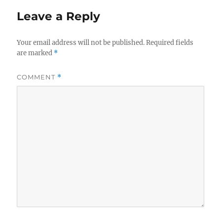
Leave a Reply
Your email address will not be published.
Required fields
are marked
*
COMMENT
*