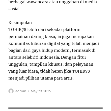
berbagai wawancara atau unggahan di media
sosial.
Kesimpulan
TOHIR78 lebih dari sekadar platform
permainan daring biasa; ia juga merupakan
komunitas hiburan digital yang telah menjadi
bagian dari gaya hidup modern, termasuk di
antara selebriti Indonesia. Dengan fitur
unggulan, tampilan khusus, dan pelayanan
yang luar biasa, tidak heran jika TOHIR78
menjadi pilihan utama para artis.
Author
Posted
admin
May 28, 2025
on