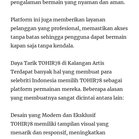
pengalaman bermain yang nyaman dan aman.
Platform ini juga memberikan layanan
pelanggan yang profesional, memastikan akses
tanpa batas sehingga pengguna dapat bermain
kapan saja tanpa kendala.
Daya Tarik TOHIR78 di Kalangan Artis
Terdapat banyak hal yang membuat para
selebriti Indonesia memilih TOHIR78 sebagai
platform permainan mereka. Beberapa alasan
yang membuatnya sangat dicintai antara lain:
Desain yang Modern dan Eksklusif
TOHIR78 memiliki tampilan visual yang
menarik dan responsif, meningkatkan