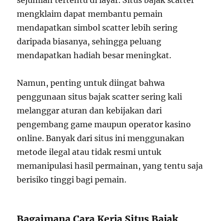
sejumlah tertentu di layar. Situs bajak scatter
mengklaim dapat membantu pemain
mendapatkan simbol scatter lebih sering
daripada biasanya, sehingga peluang
mendapatkan hadiah besar meningkat.
Namun, penting untuk diingat bahwa
penggunaan situs bajak scatter sering kali
melanggar aturan dan kebijakan dari
pengembang game maupun operator kasino
online. Banyak dari situs ini menggunakan
metode ilegal atau tidak resmi untuk
memanipulasi hasil permainan, yang tentu saja
berisiko tinggi bagi pemain.
Bagaimana Cara Kerja Situs Bajak