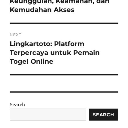
Keunggulan, Keamanan, dan
Kemudahan Akses
NEXT
Lingkartoto: Platform
Next
post:
Terpercaya untuk Pemain
Togel Online
Search
SEARCH