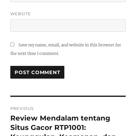
WEBSITE
Save my name, email, and website in this browser for
the next time I comment.
Post
PREVIOUS
navigation
Review Mendalam tentang
Previous
post:
Situs Gacor RTP1001: