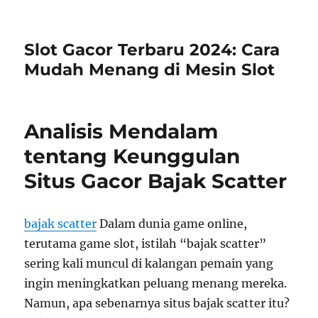
Slot Gacor Terbaru 2024: Cara
Mudah Menang di Mesin Slot
Analisis Mendalam
tentang Keunggulan
Situs Gacor Bajak Scatter
bajak scatter
Dalam dunia game online,
terutama game slot, istilah “bajak scatter”
sering kali muncul di kalangan pemain yang
ingin meningkatkan peluang menang mereka.
Namun, apa sebenarnya situs bajak scatter itu?