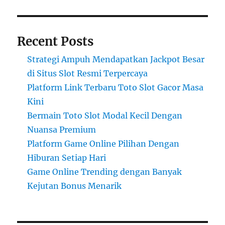
Recent Posts
Strategi Ampuh Mendapatkan Jackpot Besar
di Situs Slot Resmi Terpercaya
Platform Link Terbaru Toto Slot Gacor Masa
Kini
Bermain Toto Slot Modal Kecil Dengan
Nuansa Premium
Platform Game Online Pilihan Dengan
Hiburan Setiap Hari
Game Online Trending dengan Banyak
Kejutan Bonus Menarik