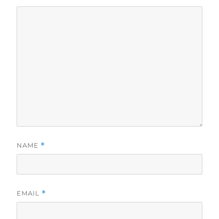
NAME
*
EMAIL
*