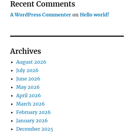
Recent Comments
A WordPress Commenter
on
Hello world!
Archives
August 2026
July 2026
June 2026
May 2026
April 2026
March 2026
February 2026
January 2026
December 2025