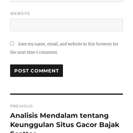
WEBSITE
Save my name, email, and website in this browser for
the next time I comment.
Post
PREVIOUS
navigation
Analisis Mendalam tentang
Previous
post:
Keunggulan Situs Gacor Bajak