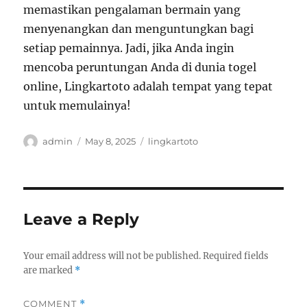
memastikan pengalaman bermain yang
menyenangkan dan menguntungkan bagi
setiap pemainnya. Jadi, jika Anda ingin
mencoba peruntungan Anda di dunia togel
online, Lingkartoto adalah tempat yang tepat
untuk memulainya!
Author
Posted
Tags
admin
May 8, 2025
lingkartoto
on
Leave a Reply
Your email address will not be published.
Required fields
are marked
*
COMMENT
*