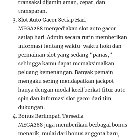
transaksi dijamin aman, cepat, dan
transparan.
Slot Auto Gacor Setiap Hari
MEGA288 menyediakan slot auto gacor
setiap hari. Admin secara rutin memberikan
informasi tentang waktu-waktu hoki dan
permainan slot yang sedang “panas,”
sehingga kamu dapat memaksimalkan
peluang kemenangan. Banyak pemain
mengaku sering mendapatkan jackpot
hanya dengan modal kecil berkat fitur auto
spin dan informasi slot gacor dari tim
dukungan.
Bonus Berlimpah Tersedia
MEGA288 juga memberikan berbagai bonus
menarik, mulai dari bonus anggota baru,