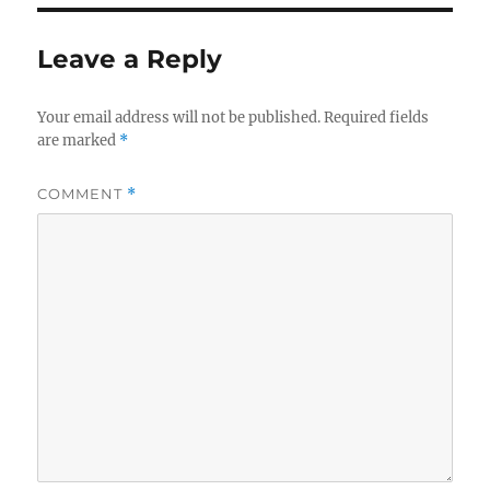
Leave a Reply
Your email address will not be published.
Required fields
are marked
*
COMMENT
*