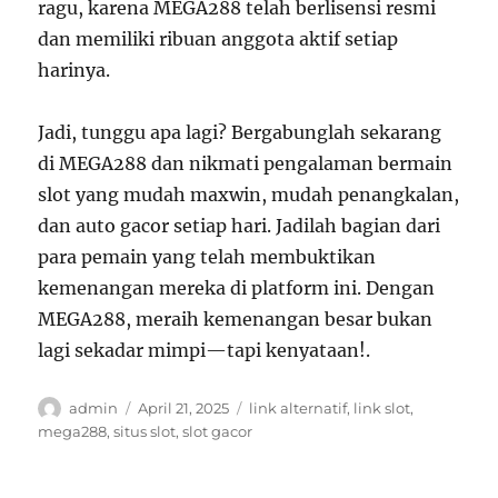
ragu, karena MEGA288 telah berlisensi resmi
dan memiliki ribuan anggota aktif setiap
harinya.
Jadi, tunggu apa lagi? Bergabunglah sekarang
di MEGA288 dan nikmati pengalaman bermain
slot yang mudah maxwin, mudah penangkalan,
dan auto gacor setiap hari. Jadilah bagian dari
para pemain yang telah membuktikan
kemenangan mereka di platform ini. Dengan
MEGA288, meraih kemenangan besar bukan
lagi sekadar mimpi—tapi kenyataan!.
Author
Posted
Tags
admin
April 21, 2025
link alternatif
,
link slot
,
on
mega288
,
situs slot
,
slot gacor