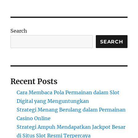
Search
SEARCH
Recent Posts
Cara Membaca Pola Permainan dalam Slot
Digital yang Menguntungkan
Strategi Menang Berulang dalam Permainan
Casino Online
Strategi Ampuh Mendapatkan Jackpot Besar
di Situs Slot Resmi Terpercaya