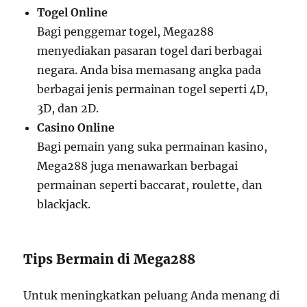
Togel Online
Bagi penggemar togel, Mega288
menyediakan pasaran togel dari berbagai
negara. Anda bisa memasang angka pada
berbagai jenis permainan togel seperti 4D,
3D, dan 2D.
Casino Online
Bagi pemain yang suka permainan kasino,
Mega288 juga menawarkan berbagai
permainan seperti baccarat, roulette, dan
blackjack.
Tips Bermain di Mega288
Untuk meningkatkan peluang Anda menang di