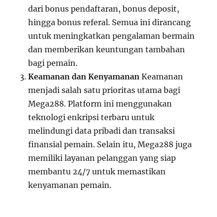
dari bonus pendaftaran, bonus deposit,
hingga bonus referal. Semua ini dirancang
untuk meningkatkan pengalaman bermain
dan memberikan keuntungan tambahan
bagi pemain.
Keamanan dan Kenyamanan
Keamanan
menjadi salah satu prioritas utama bagi
Mega288. Platform ini menggunakan
teknologi enkripsi terbaru untuk
melindungi data pribadi dan transaksi
finansial pemain. Selain itu, Mega288 juga
memiliki layanan pelanggan yang siap
membantu 24/7 untuk memastikan
kenyamanan pemain.