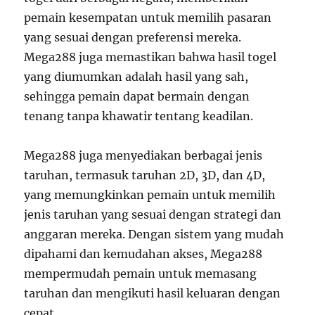
pemain kesempatan untuk memilih pasaran
yang sesuai dengan preferensi mereka.
Mega288 juga memastikan bahwa hasil togel
yang diumumkan adalah hasil yang sah,
sehingga pemain dapat bermain dengan
tenang tanpa khawatir tentang keadilan.
Mega288 juga menyediakan berbagai jenis
taruhan, termasuk taruhan 2D, 3D, dan 4D,
yang memungkinkan pemain untuk memilih
jenis taruhan yang sesuai dengan strategi dan
anggaran mereka. Dengan sistem yang mudah
dipahami dan kemudahan akses, Mega288
mempermudah pemain untuk memasang
taruhan dan mengikuti hasil keluaran dengan
cepat.