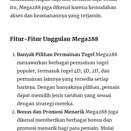
itu, Mega288 juga dikenal karena kemudahan
akses dan keamanannya yang terjamin.
Fitur-Fitur Unggulan Mega288
Banyak Pilihan Permainan Togel
Mega288
menawarkan berbagai permainan togel
populer, termasuk togel 4D, 3D, 2D, dan
permainan lainnya yang tersedia setiap
harinya. Dengan banyaknya pilihan, pemain
dapat memilih jenis taruhan yang sesuai
dengan strategi mereka.
Bonus dan Promosi Menarik
Mega288 juga
dikenal memberikan berbagai bonus dan
promosi menarik bagi para pemain. Mulai