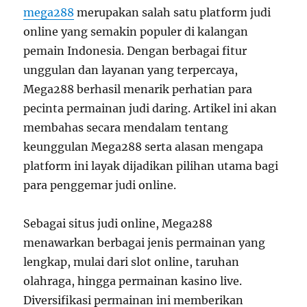
mega288
merupakan salah satu platform judi
online yang semakin populer di kalangan
pemain Indonesia. Dengan berbagai fitur
unggulan dan layanan yang terpercaya,
Mega288 berhasil menarik perhatian para
pecinta permainan judi daring. Artikel ini akan
membahas secara mendalam tentang
keunggulan Mega288 serta alasan mengapa
platform ini layak dijadikan pilihan utama bagi
para penggemar judi online.
Sebagai situs judi online, Mega288
menawarkan berbagai jenis permainan yang
lengkap, mulai dari slot online, taruhan
olahraga, hingga permainan kasino live.
Diversifikasi permainan ini memberikan