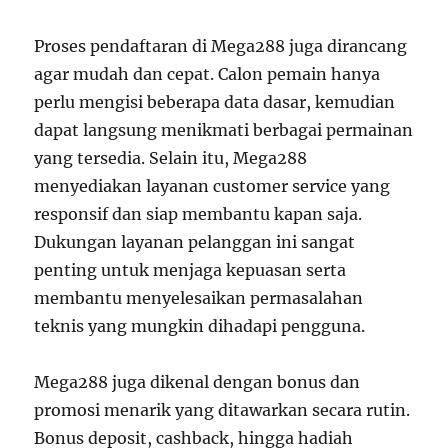
Proses pendaftaran di Mega288 juga dirancang
agar mudah dan cepat. Calon pemain hanya
perlu mengisi beberapa data dasar, kemudian
dapat langsung menikmati berbagai permainan
yang tersedia. Selain itu, Mega288
menyediakan layanan customer service yang
responsif dan siap membantu kapan saja.
Dukungan layanan pelanggan ini sangat
penting untuk menjaga kepuasan serta
membantu menyelesaikan permasalahan
teknis yang mungkin dihadapi pengguna.
Mega288 juga dikenal dengan bonus dan
promosi menarik yang ditawarkan secara rutin.
Bonus deposit, cashback, hingga hadiah