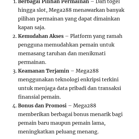
Berbagai Pilihan Permainan
– Dari togel
hingga slot, Mega288 menawarkan banyak
pilihan permainan yang dapat dimainkan
kapan saja.
Kemudahan Akses
– Platform yang ramah
pengguna memudahkan pemain untuk
memasang taruhan dan menikmati
permainan.
Keamanan Terjamin
– Mega288
menggunakan teknologi enkripsi terkini
untuk menjaga data pribadi dan transaksi
finansial pemain.
Bonus dan Promosi
– Mega288
memberikan berbagai bonus menarik bagi
pemain baru maupun pemain lama,
meningkatkan peluang menang.