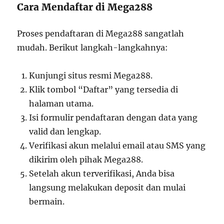
Cara Mendaftar di Mega288
Proses pendaftaran di Mega288 sangatlah
mudah. Berikut langkah-langkahnya:
Kunjungi situs resmi Mega288.
Klik tombol “Daftar” yang tersedia di
halaman utama.
Isi formulir pendaftaran dengan data yang
valid dan lengkap.
Verifikasi akun melalui email atau SMS yang
dikirim oleh pihak Mega288.
Setelah akun terverifikasi, Anda bisa
langsung melakukan deposit dan mulai
bermain.