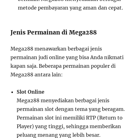
metode pembayaran yang aman dan cepat.
Jenis Permainan di Mega288
Mega288 menawarkan berbagai jenis
permainan judi online yang bisa Anda nikmati
kapan saja. Beberapa permainan populer di
Mega288 antara lain:
Slot Online
Mega288 menyediakan berbagai jenis
permainan slot dengan tema yang beragam.
Permainan slot ini memiliki RTP (Return to
Player) yang tinggi, sehingga memberikan
peluang menang yang lebih besar.