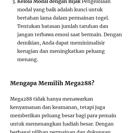
Kelola Modal dengan Bijak
Pengelolaan
modal yang baik adalah kunci untuk
bertahan lama dalam permainan togel.
Tentukan batasan jumlah taruhan dan
jangan terbawa emosi saat bermain. Dengan
demikian, Anda dapat meminimalisir
kerugian dan meningkatkan peluang
menang.
Mengapa Memilih Mega288?
Mega288 tidak hanya menawarkan
kenyamanan dan keamanan, tetapi juga
memberikan peluang besar bagi para pemain
untuk memenangkan hadiah besar. Dengan
berbagai pilihan permainan dan dukungan