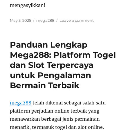
mengasyikkan!
Posted
Tags
on
May 3, 2025
mega288
Leave a comment
on
Panduan
Lengkap
Mega288:
Panduan Lengkap
Platform
Togel
Mega288: Platform Togel
Online
dan Slot Terpercaya
Terpercaya
dengan
untuk Pengalaman
Banyak
Keuntungan
Bermain Terbaik
mega288
telah dikenal sebagai salah satu
platform perjudian online terbaik yang
menawarkan berbagai jenis permainan
menarik, termasuk togel dan slot online.