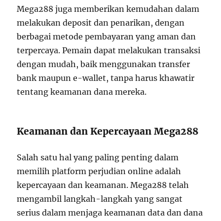
Mega288 juga memberikan kemudahan dalam
melakukan deposit dan penarikan, dengan
berbagai metode pembayaran yang aman dan
terpercaya. Pemain dapat melakukan transaksi
dengan mudah, baik menggunakan transfer
bank maupun e-wallet, tanpa harus khawatir
tentang keamanan dana mereka.
Keamanan dan Kepercayaan Mega288
Salah satu hal yang paling penting dalam
memilih platform perjudian online adalah
kepercayaan dan keamanan. Mega288 telah
mengambil langkah-langkah yang sangat
serius dalam menjaga keamanan data dan dana