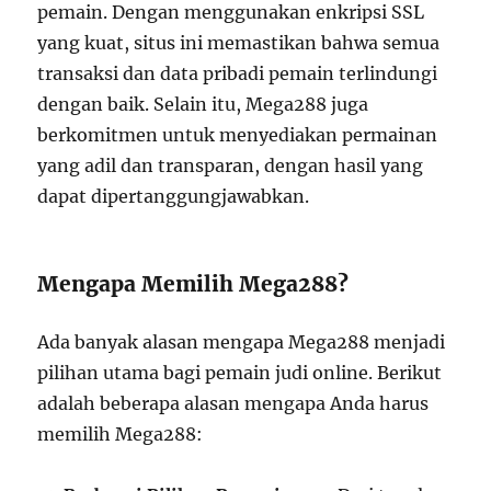
pemain. Dengan menggunakan enkripsi SSL
yang kuat, situs ini memastikan bahwa semua
transaksi dan data pribadi pemain terlindungi
dengan baik. Selain itu, Mega288 juga
berkomitmen untuk menyediakan permainan
yang adil dan transparan, dengan hasil yang
dapat dipertanggungjawabkan.
Mengapa Memilih Mega288?
Ada banyak alasan mengapa Mega288 menjadi
pilihan utama bagi pemain judi online. Berikut
adalah beberapa alasan mengapa Anda harus
memilih Mega288: