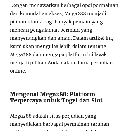
Dengan menawarkan berbagai opsi permainan
dan kemudahan akses, Mega288 menjadi
pilihan utama bagi banyak pemain yang
mencari pengalaman bermain yang
menyenangkan dan aman. Dalam artikel ini,
kami akan mengulas lebih dalam tentang
Mega288 dan mengapa platform ini layak
menjadi pilihan Anda dalam dunia perjudian
online.
Mengenal Mega288: Platform
Terpercaya untuk Togel dan Slot
Mega288 adalah situs perjudian yang
menyediakan berbagai permainan taruhan