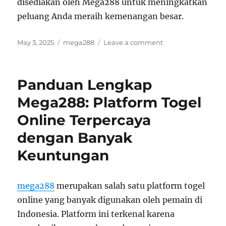
disediakan oleh Mega288 untuk meningkatkan
peluang Anda meraih kemenangan besar.
Posted
Tags
on
May 3, 2025
mega288
Leave a comment
on
Panduan
Lengkap
Mega288:
Panduan Lengkap
Semua
yang
Mega288: Platform Togel
Perlu
Online Terpercaya
Anda
Ketahui
dengan Banyak
untuk
Bermain
Keuntungan
Judi
Online
mega288
merupakan salah satu platform togel
online yang banyak digunakan oleh pemain di
Indonesia. Platform ini terkenal karena