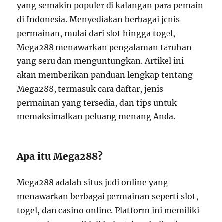
yang semakin populer di kalangan para pemain
di Indonesia. Menyediakan berbagai jenis
permainan, mulai dari slot hingga togel,
Mega288 menawarkan pengalaman taruhan
yang seru dan menguntungkan. Artikel ini
akan memberikan panduan lengkap tentang
Mega288, termasuk cara daftar, jenis
permainan yang tersedia, dan tips untuk
memaksimalkan peluang menang Anda.
Apa itu Mega288?
Mega288 adalah situs judi online yang
menawarkan berbagai permainan seperti slot,
togel, dan casino online. Platform ini memiliki