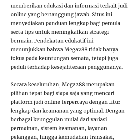
memberikan edukasi dan informasi terkait judi
online yang bertanggung jawab. Situs ini
menyediakan panduan lengkap bagi pemula
serta tips untuk meningkatkan strategi
bermain. Pendekatan edukatif ini
menunjukkan bahwa Mega288 tidak hanya
fokus pada keuntungan semata, tetapi juga
peduli terhadap kesejahteraan penggunanya.
Secara keseluruhan, Mega288 merupakan
pilihan tepat bagi siapa saja yang mencari
platform judi online terpercaya dengan fitur
lengkap dan keamanan yang optimal. Dengan
berbagai keunggulan mulai dari variasi
permainan, sistem keamanan, layanan
pelanggan, hingga kemudahan transaksi,