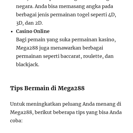
negara. Anda bisa memasang angka pada
berbagai jenis permainan togel seperti 4D,
3D, dan 2D.
Casino Online
Bagi pemain yang suka permainan kasino,
Mega288 juga menawarkan berbagai
permainan seperti baccarat, roulette, dan
blackjack.
Tips Bermain di Mega288
Untuk meningkatkan peluang Anda menang di
Mega288, berikut beberapa tips yang bisa Anda
coba: