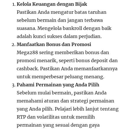
Kelola Keuangan dengan Bijak
Pastikan Anda mengatur batas taruhan
sebelum bermain dan jangan terbawa
suasana. Mengelola bankroll dengan baik
adalah kunci sukses dalam perjudian.
Manfaatkan Bonus dan Promosi
Mega288 sering memberikan bonus dan
promosi menarik, seperti bonus deposit dan
cashback. Pastikan Anda memanfaatkannya
untuk memperbesar peluang menang.
Pahami Permainan yang Anda Pilih
Sebelum mulai bermain, pastikan Anda
memahami aturan dan strategi permainan
yang Anda pilih. Pelajari lebih lanjut tentang
RTP dan volatilitas untuk memilih
permainan yang sesuai dengan gaya