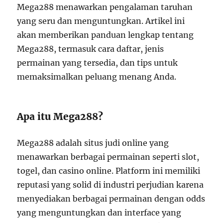
Mega288 menawarkan pengalaman taruhan
yang seru dan menguntungkan. Artikel ini
akan memberikan panduan lengkap tentang
Mega288, termasuk cara daftar, jenis
permainan yang tersedia, dan tips untuk
memaksimalkan peluang menang Anda.
Apa itu Mega288?
Mega288 adalah situs judi online yang
menawarkan berbagai permainan seperti slot,
togel, dan casino online. Platform ini memiliki
reputasi yang solid di industri perjudian karena
menyediakan berbagai permainan dengan odds
yang menguntungkan dan interface yang