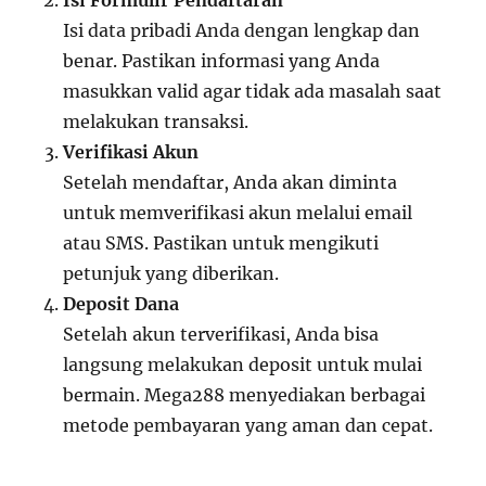
Isi Formulir Pendaftaran
Isi data pribadi Anda dengan lengkap dan
benar. Pastikan informasi yang Anda
masukkan valid agar tidak ada masalah saat
melakukan transaksi.
Verifikasi Akun
Setelah mendaftar, Anda akan diminta
untuk memverifikasi akun melalui email
atau SMS. Pastikan untuk mengikuti
petunjuk yang diberikan.
Deposit Dana
Setelah akun terverifikasi, Anda bisa
langsung melakukan deposit untuk mulai
bermain. Mega288 menyediakan berbagai
metode pembayaran yang aman dan cepat.