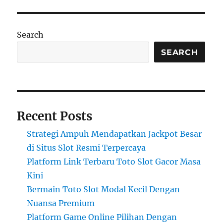
Search
SEARCH
Recent Posts
Strategi Ampuh Mendapatkan Jackpot Besar
di Situs Slot Resmi Terpercaya
Platform Link Terbaru Toto Slot Gacor Masa
Kini
Bermain Toto Slot Modal Kecil Dengan
Nuansa Premium
Platform Game Online Pilihan Dengan