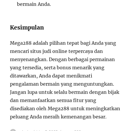
bermain Anda.
Kesimpulan
Mega288 adalah pilihan tepat bagi Anda yang
mencari situs judi online terpercaya dan
menyenangkan. Dengan berbagai permainan
yang tersedia, serta bonus menarik yang
ditawarkan, Anda dapat menikmati
pengalaman bermain yang menguntungkan.
Jangan lupa untuk selalu bermain dengan bijak
dan memanfaatkan semua fitur yang
disediakan oleh Mega288 untuk meningkatkan
peluang Anda meraih kemenangan besar.