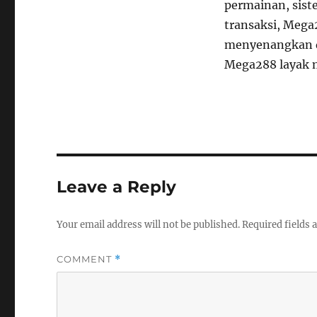
permainan, sis
transaksi, Meg
menyenangkan da
Mega288 layak m
Leave a Reply
Your email address will not be published.
Required fields
COMMENT
*