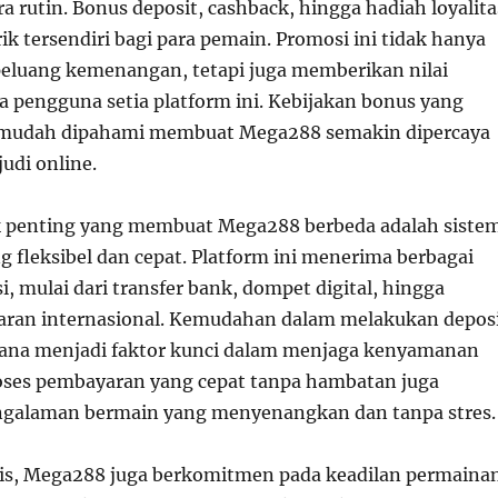
a rutin. Bonus deposit, cashback, hingga hadiah loyalita
ik tersendiri bagi para pemain. Promosi ini tidak hanya
eluang kemenangan, tetapi juga memberikan nilai
a pengguna setia platform ini. Kebijakan bonus yang
 mudah dipahami membuat Mega288 semakin dipercaya
udi online.
k penting yang membuat Mega288 berbeda adalah siste
 fleksibel dan cepat. Platform ini menerima berbagai
, mulai dari transfer bank, dompet digital, hingga
ran internasional. Kemudahan dalam melakukan depos
dana menjadi faktor kunci dalam menjaga kenyamanan
oses pembayaran yang cepat tanpa hambatan juga
galaman bermain yang menyenangkan dan tanpa stres.
knis, Mega288 juga berkomitmen pada keadilan permainan