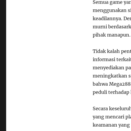
Semua game yang
menggunakan si
keadilannya. De
murni berdasark
pihak manapun.
Tidak kalah pen
informasi terkai
menyediakan pan
meningkatkan st
bahwa Mega288 t
peduli terhadap
Secara keseluru
yang mencari pla
keamanan yang o