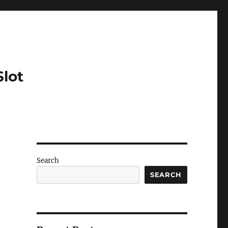
lot
Search
SEARCH