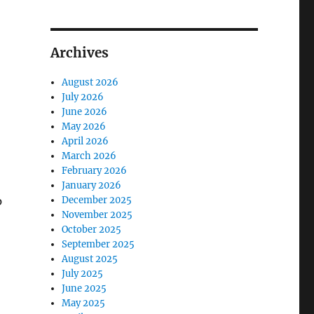
Archives
August 2026
July 2026
June 2026
May 2026
April 2026
March 2026
February 2026
January 2026
p
December 2025
November 2025
October 2025
September 2025
August 2025
July 2025
June 2025
May 2025