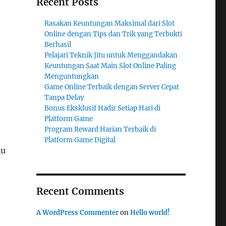
Recent Posts
Rasakan Keuntungan Maksimal dari Slot
Online dengan Tips dan Trik yang Terbukti
Berhasil
Pelajari Teknik Jitu untuk Menggandakan
Keuntungan Saat Main Slot Online Paling
Menguntungkan
Game Online Terbaik dengan Server Cepat
Tanpa Delay
Bonus Eksklusif Hadir Setiap Hari di
Platform Game
Program Reward Harian Terbaik di
Platform Game Digital
lu
Recent Comments
A WordPress Commenter
on
Hello world!