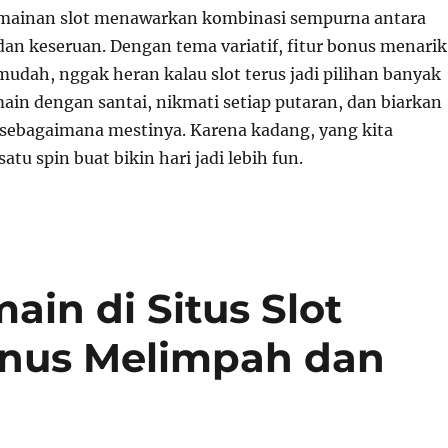
rmainan slot menawarkan kombinasi sempurna antara
an keseruan. Dengan tema variatif, fitur bonus menarik
udah, nggak heran kalau slot terus jadi pilihan banyak
ain dengan santai, nikmati setiap putaran, dan biarkan
 sebagaimana mestinya. Karena kadang, yang kita
tu spin buat bikin hari jadi lebih fun.
in di Situs Slot
nus Melimpah dan