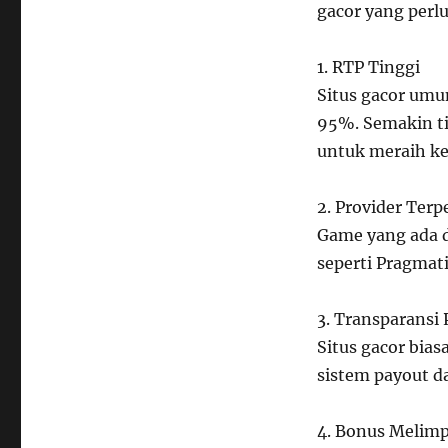
gacor yang perl
1. RTP Tinggi
Situs gacor um
95%. Semakin t
untuk meraih k
2. Provider Terp
Game yang ada di
seperti Pragmat
3. Transparansi
Situs gacor bia
sistem payout d
4. Bonus Melim