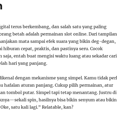
h
gital terus berkembang, dan salah satu yang paling
orang betah adalah permainan slot online. Dari tampilan
anjakan mata sampai efek suara yang bikin deg-degan,
ai hiburan cepat, praktis, dan pastinya seru. Cocok
 saja, entah buat mengisi waktu luang atau sekadar cari
elah hari yang panjang.
dikenal dengan mekanisme yang simpel. Kamu tidak per
tau hafalan aturan panjang. Cukup pilih permainan, atur
kan tombol putar. Simpel tapi tetap menantang. Justru di
iknya—sekali spin, hasilnya bisa bikin senyum atau bikin
Oke, satu kali lagi.” Relatable, kan?