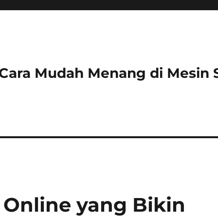
: Cara Mudah Menang di Mesin S
 Online yang Bikin