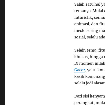
Salah satu hal y
temanya. Mulai 
futuristik, semu
animasi, dan fit
meski sering ma
sosial, selalu a
Selain tema, fit
khusus, hingga 
Di momen inila
Gacor
, yaitu ko
kasih kemenanga
selalu jadi alas
Dari sisi kenyam
perangkat, mula