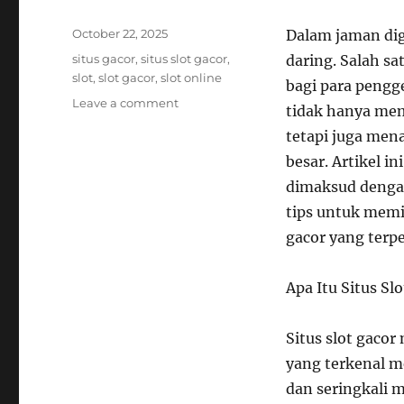
Posted
October 22, 2025
Dalam jaman dig
on
Tags
situs gacor
,
situs slot gacor
,
daring. Salah s
slot
,
slot gacor
,
slot online
bagi para pengge
on
Leave a comment
tidak hanya me
Keuntungan
tetapi juga me
Bermain
di
besar. Artikel i
Situs
dimaksud dengan s
Slot
tips untuk memil
Gacor
dengan
gacor yang terpe
Bonus
Melimpah
Apa Itu Situs Sl
dan
Proses
Mudah
Situs slot gacor
yang terkenal m
dan seringkali