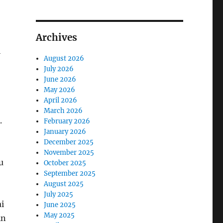
Archives
i
August 2026
July 2026
June 2026
May 2026
April 2026
March 2026
.
February 2026
January 2026
December 2025
November 2025
u
October 2025
September 2025
August 2025
July 2025
i
June 2025
May 2025
in