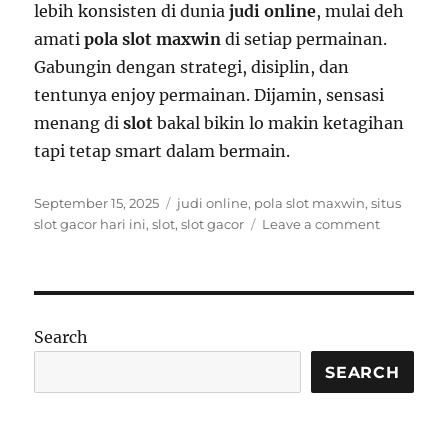
lebih konsisten di dunia
judi online
, mulai deh
amati
pola slot maxwin
di setiap permainan.
Gabungin dengan strategi, disiplin, dan
tentunya enjoy permainan. Dijamin, sensasi
menang di
slot
bakal bikin lo makin ketagihan
tapi tetap smart dalam bermain.
Posted
Tags
September 15, 2025
judi online
,
pola slot maxwin
,
situs
on
on
slot gacor hari ini
,
slot
,
slot gacor
Leave a comment
Serunya
Main
Slot
dengan
Strategi
Search
yang
Bikin
SEARCH
Maxwin
Jadi
Lebih