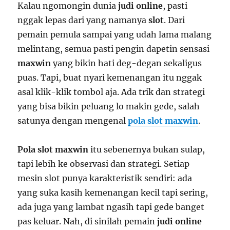
Kalau ngomongin dunia
judi online
, pasti
nggak lepas dari yang namanya
slot
. Dari
pemain pemula sampai yang udah lama malang
melintang, semua pasti pengin dapetin sensasi
maxwin
yang bikin hati deg-degan sekaligus
puas. Tapi, buat nyari kemenangan itu nggak
asal klik-klik tombol aja. Ada trik dan strategi
yang bisa bikin peluang lo makin gede, salah
satunya dengan mengenal
pola slot maxwin
.
Pola slot maxwin
itu sebenernya bukan sulap,
tapi lebih ke observasi dan strategi. Setiap
mesin slot punya karakteristik sendiri: ada
yang suka kasih kemenangan kecil tapi sering,
ada juga yang lambat ngasih tapi gede banget
pas keluar. Nah, di sinilah pemain
judi online