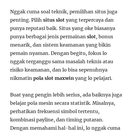
Nggak cuma soal teknik, pemilihan situs juga
penting. Pilih
situs slot
yang terpercaya dan
punya reputasi baik. Situs yang oke biasanya
punya berbagai jenis permainan
slot
, bonus
menarik, dan sistem keamanan yang bikin
pemain nyaman. Dengan begitu, fokus lo
nggak terganggu sama masalah teknis atau
risiko keamanan, dan lo bisa sepenuhnya
nikmatin
pola slot maxwin
yang lo pelajari.
Buat yang pengin lebih serius, ada baiknya juga
belajar pola mesin secara statistik. Misalnya,
perhatikan frekuensi simbol tertentu,
kombinasi payline, dan timing putaran.
Dengan memahami hal-hal ini, lo nggak cuma