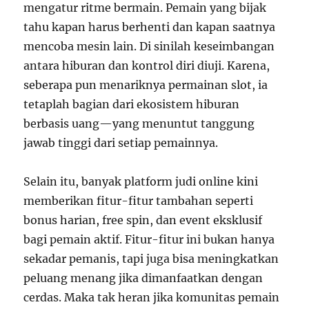
mengatur ritme bermain. Pemain yang bijak
tahu kapan harus berhenti dan kapan saatnya
mencoba mesin lain. Di sinilah keseimbangan
antara hiburan dan kontrol diri diuji. Karena,
seberapa pun menariknya permainan slot, ia
tetaplah bagian dari ekosistem hiburan
berbasis uang—yang menuntut tanggung
jawab tinggi dari setiap pemainnya.
Selain itu, banyak platform judi online kini
memberikan fitur-fitur tambahan seperti
bonus harian, free spin, dan event eksklusif
bagi pemain aktif. Fitur-fitur ini bukan hanya
sekadar pemanis, tapi juga bisa meningkatkan
peluang menang jika dimanfaatkan dengan
cerdas. Maka tak heran jika komunitas pemain