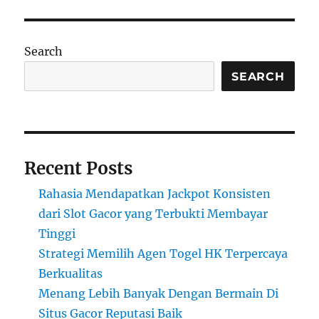
Dunia
Digital
dengan
Hiburan
Search
Modern
yang
SEARCH
Bikin
Betah
Recent Posts
Rahasia Mendapatkan Jackpot Konsisten
dari Slot Gacor yang Terbukti Membayar
Tinggi
Strategi Memilih Agen Togel HK Terpercaya
Berkualitas
Menang Lebih Banyak Dengan Bermain Di
Situs Gacor Reputasi Baik