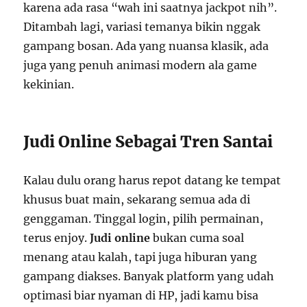
karena ada rasa “wah ini saatnya jackpot nih”.
Ditambah lagi, variasi temanya bikin nggak
gampang bosan. Ada yang nuansa klasik, ada
juga yang penuh animasi modern ala game
kekinian.
Judi Online Sebagai Tren Santai
Kalau dulu orang harus repot datang ke tempat
khusus buat main, sekarang semua ada di
genggaman. Tinggal login, pilih permainan,
terus enjoy.
Judi online
bukan cuma soal
menang atau kalah, tapi juga hiburan yang
gampang diakses. Banyak platform yang udah
optimasi biar nyaman di HP, jadi kamu bisa