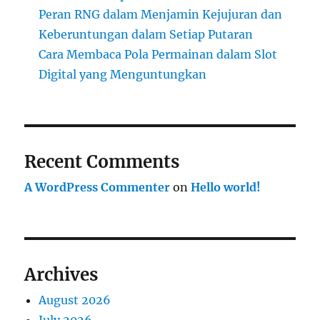
Peran RNG dalam Menjamin Kejujuran dan
Keberuntungan dalam Setiap Putaran
Cara Membaca Pola Permainan dalam Slot
Digital yang Menguntungkan
Recent Comments
A WordPress Commenter
on
Hello world!
Archives
August 2026