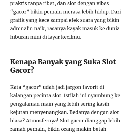
praktis tanpa ribet, dan slot dengan vibes
“gacor” bikin pemain merasa lebih hidup. Dari
grafik yang kece sampai efek suara yang bikin
adrenalin naik, rasanya kayak masuk ke dunia
hiburan mini di layar kecilmu.
Kenapa Banyak yang Suka Slot
Gacor?
Kata “gacor” udah jadi jargon favorit di
kalangan pecinta slot. Istilah ini nyambung ke
pengalaman main yang lebih sering kasih
kejutan menyenangkan. Bedanya dengan slot
biasa? Atmosfernya! Slot gacor dianggap lebih
ramah pemain, bikin orang makin betah