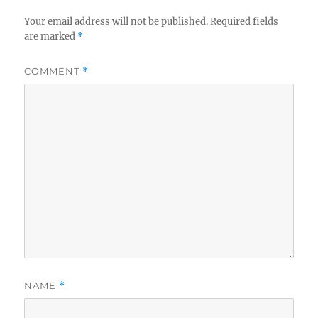
Your email address will not be published.
Required fields
are marked
*
COMMENT
*
NAME
*