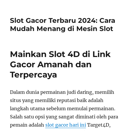
Slot Gacor Terbaru 2024: Cara
Mudah Menang di Mesin Slot
Mainkan Slot 4D di Link
Gacor Amanah dan
Terpercaya
Dalam dunia permainan judi daring, memilih
situs yang memiliki reputasi baik adalah
langkah utama sebelum memulai permainan.
Salah satu opsi yang sangat diminati oleh para
pemain adalah
slot gacor hari ini
Target4D,