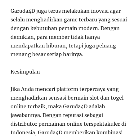
Garuda4D juga terus melakukan inovasi agar
selalu menghadirkan game terbaru yang sesuai
dengan kebutuhan pemain modern. Dengan
demikian, para member tidak hanya
mendapatkan hiburan, tetapi juga peluang
menang besar setiap harinya.
Kesimpulan
Jika Anda mencari platform terpercaya yang
menghadirkan sensasi bermain slot dan togel
online terbaik, maka Garuda4D adalah
jawabannya. Dengan reputasi sebagai
distributor permainan online terspektakuler di
Indonesia, Garuda4D memberikan kombinasi