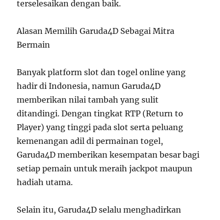
terselesaikan dengan baik.
Alasan Memilih Garuda4D Sebagai Mitra
Bermain
Banyak platform slot dan togel online yang
hadir di Indonesia, namun Garuda4D
memberikan nilai tambah yang sulit
ditandingi. Dengan tingkat RTP (Return to
Player) yang tinggi pada slot serta peluang
kemenangan adil di permainan togel,
Garuda4D memberikan kesempatan besar bagi
setiap pemain untuk meraih jackpot maupun
hadiah utama.
Selain itu, Garuda4D selalu menghadirkan