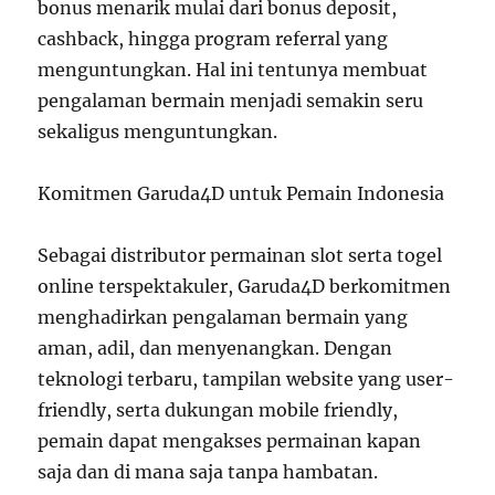
bonus menarik mulai dari bonus deposit,
cashback, hingga program referral yang
menguntungkan. Hal ini tentunya membuat
pengalaman bermain menjadi semakin seru
sekaligus menguntungkan.
Komitmen Garuda4D untuk Pemain Indonesia
Sebagai distributor permainan slot serta togel
online terspektakuler, Garuda4D berkomitmen
menghadirkan pengalaman bermain yang
aman, adil, dan menyenangkan. Dengan
teknologi terbaru, tampilan website yang user-
friendly, serta dukungan mobile friendly,
pemain dapat mengakses permainan kapan
saja dan di mana saja tanpa hambatan.