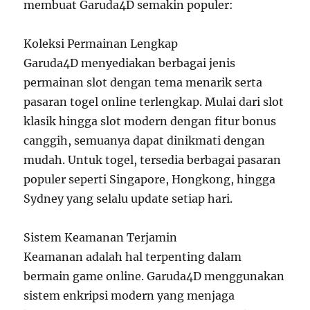
membuat Garuda4D semakin populer:
Koleksi Permainan Lengkap
Garuda4D menyediakan berbagai jenis
permainan slot dengan tema menarik serta
pasaran togel online terlengkap. Mulai dari slot
klasik hingga slot modern dengan fitur bonus
canggih, semuanya dapat dinikmati dengan
mudah. Untuk togel, tersedia berbagai pasaran
populer seperti Singapore, Hongkong, hingga
Sydney yang selalu update setiap hari.
Sistem Keamanan Terjamin
Keamanan adalah hal terpenting dalam
bermain game online. Garuda4D menggunakan
sistem enkripsi modern yang menjaga