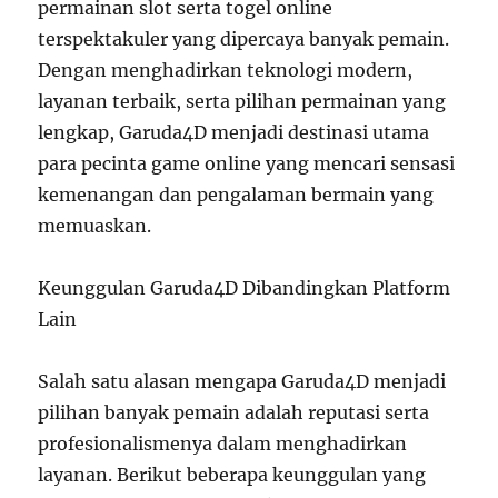
permainan slot serta togel online
terspektakuler yang dipercaya banyak pemain.
Dengan menghadirkan teknologi modern,
layanan terbaik, serta pilihan permainan yang
lengkap, Garuda4D menjadi destinasi utama
para pecinta game online yang mencari sensasi
kemenangan dan pengalaman bermain yang
memuaskan.
Keunggulan Garuda4D Dibandingkan Platform
Lain
Salah satu alasan mengapa Garuda4D menjadi
pilihan banyak pemain adalah reputasi serta
profesionalismenya dalam menghadirkan
layanan. Berikut beberapa keunggulan yang