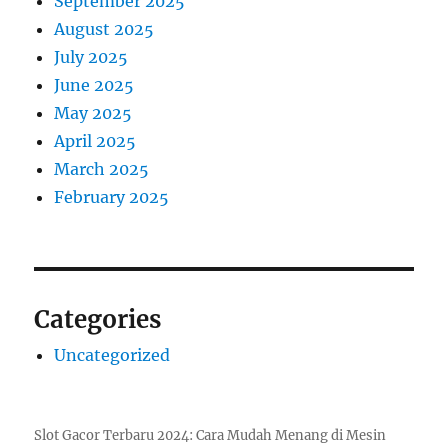
September 2025
August 2025
July 2025
June 2025
May 2025
April 2025
March 2025
February 2025
Categories
Uncategorized
Slot Gacor Terbaru 2024: Cara Mudah Menang di Mesin