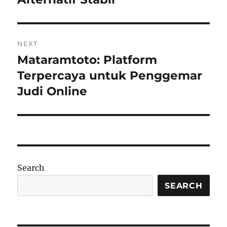
NEXT
Mataramtoto: Platform
Next
post:
Terpercaya untuk Penggemar
Judi Online
Search
SEARCH