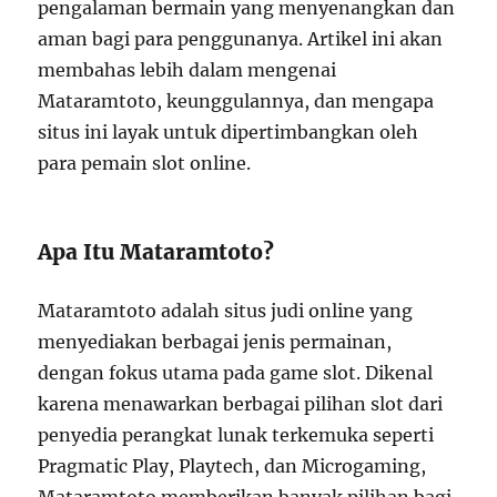
pengalaman bermain yang menyenangkan dan
aman bagi para penggunanya. Artikel ini akan
membahas lebih dalam mengenai
Mataramtoto, keunggulannya, dan mengapa
situs ini layak untuk dipertimbangkan oleh
para pemain slot online.
Apa Itu Mataramtoto?
Mataramtoto adalah situs judi online yang
menyediakan berbagai jenis permainan,
dengan fokus utama pada game slot. Dikenal
karena menawarkan berbagai pilihan slot dari
penyedia perangkat lunak terkemuka seperti
Pragmatic Play, Playtech, dan Microgaming,