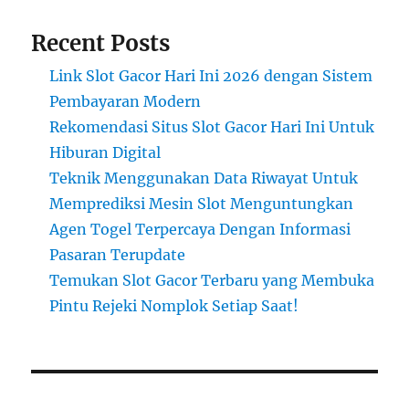
Recent Posts
Link Slot Gacor Hari Ini 2026 dengan Sistem
Pembayaran Modern
Rekomendasi Situs Slot Gacor Hari Ini Untuk
Hiburan Digital
Teknik Menggunakan Data Riwayat Untuk
Memprediksi Mesin Slot Menguntungkan
Agen Togel Terpercaya Dengan Informasi
Pasaran Terupdate
Temukan Slot Gacor Terbaru yang Membuka
Pintu Rejeki Nomplok Setiap Saat!