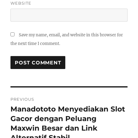
WEBSITE
Save my name, email, and website in this browser for
the next time I comment.
Post
PREVIOUS
navigation
Manadototo Menyediakan Slot
Previous
post:
Gacor dengan Peluang
Maxwin Besar dan Link
Alternatif Stabil