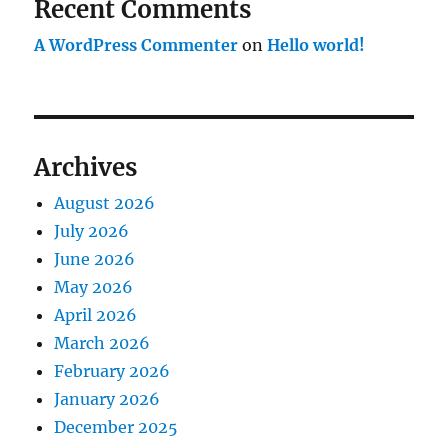
Recent Comments
A WordPress Commenter
on
Hello world!
Archives
August 2026
July 2026
June 2026
May 2026
April 2026
March 2026
February 2026
January 2026
December 2025