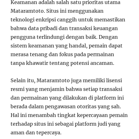
Keamanan adalah salah satu prioritas utama
Mataramtoto. Situs ini menggunakan
teknologi enkripsi canggih untuk memastikan
bahwa data pribadi dan transaksi keuangan
pengguna terlindungi dengan baik. Dengan
sistem keamanan yang handal, pemain dapat
merasa tenang dan fokus pada permainan
tanpa khawatir tentang potensi ancaman.
Selain itu, Mataramtoto juga memiliki lisensi
resmi yang menjamin bahwa setiap transaksi
dan permainan yang dilakukan di platform ini
berada dalam pengawasan otoritas yang sah.
Hal ini menambah tingkat kepercayaan pemain
terhadap situs ini sebagai platform judi yang
aman dan tepercaya.