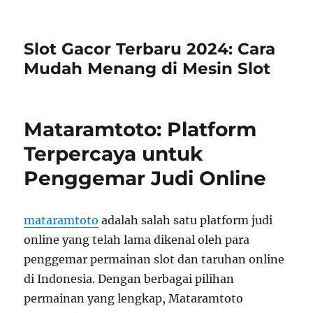
Slot Gacor Terbaru 2024: Cara
Mudah Menang di Mesin Slot
Mataramtoto: Platform
Terpercaya untuk
Penggemar Judi Online
mataramtoto
adalah salah satu platform judi
online yang telah lama dikenal oleh para
penggemar permainan slot dan taruhan online
di Indonesia. Dengan berbagai pilihan
permainan yang lengkap, Mataramtoto