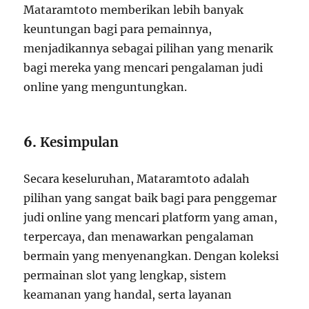
Mataramtoto memberikan lebih banyak
keuntungan bagi para pemainnya,
menjadikannya sebagai pilihan yang menarik
bagi mereka yang mencari pengalaman judi
online yang menguntungkan.
6.
Kesimpulan
Secara keseluruhan, Mataramtoto adalah
pilihan yang sangat baik bagi para penggemar
judi online yang mencari platform yang aman,
terpercaya, dan menawarkan pengalaman
bermain yang menyenangkan. Dengan koleksi
permainan slot yang lengkap, sistem
keamanan yang handal, serta layanan