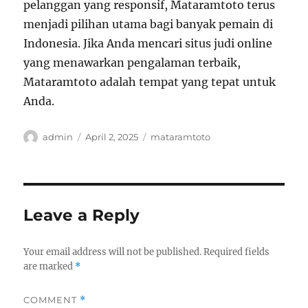
pelanggan yang responsif, Mataramtoto terus
menjadi pilihan utama bagi banyak pemain di
Indonesia. Jika Anda mencari situs judi online
yang menawarkan pengalaman terbaik,
Mataramtoto adalah tempat yang tepat untuk
Anda.
Author
Posted
Tags
admin
April 2, 2025
mataramtoto
on
Leave a Reply
Your email address will not be published.
Required fields
are marked
*
COMMENT
*