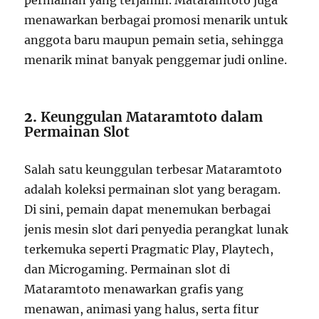
permainan yang terjamin. Mataramtoto juga
menawarkan berbagai promosi menarik untuk
anggota baru maupun pemain setia, sehingga
menarik minat banyak penggemar judi online.
2.
Keunggulan Mataramtoto dalam
Permainan Slot
Salah satu keunggulan terbesar Mataramtoto
adalah koleksi permainan slot yang beragam.
Di sini, pemain dapat menemukan berbagai
jenis mesin slot dari penyedia perangkat lunak
terkemuka seperti Pragmatic Play, Playtech,
dan Microgaming. Permainan slot di
Mataramtoto menawarkan grafis yang
menawan, animasi yang halus, serta fitur