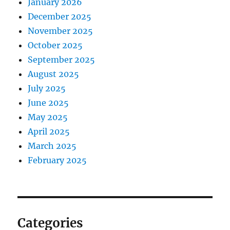
January 2026
December 2025
November 2025
October 2025
September 2025
August 2025
July 2025
June 2025
May 2025
April 2025
March 2025
February 2025
Categories