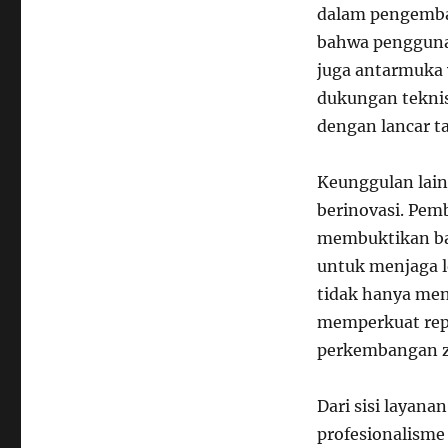
dalam pengemban
bahwa pengguna
juga antarmuka 
dukungan teknis 
dengan lancar 
Keunggulan lain
berinovasi. Pem
membuktikan bah
untuk menjaga l
tidak hanya men
memperkuat rep
perkembangan 
Dari sisi layana
profesionalisme 