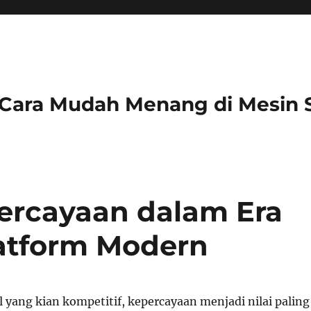
: Cara Mudah Menang di Mesin S
rcayaan dalam Era
latform Modern
l yang kian kompetitif, kepercayaan menjadi nilai paling