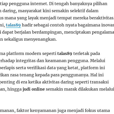
etiap pengguna internet. Di tengah banyaknya pilihan
n daring, masyarakat kini semakin selektif dalam
s mana yang layak menjadi tempat mereka beraktivitas
ni,
talas89
hadir sebagai contoh nyata bagaimana inovas
i dapat berjalan berdampingan, menciptakan pengalam
an sekaligus menyenangkan.
ma platform modern seperti
talas89
terletak pada
rhadap integritas dan keamanan pengguna. Melalui
erlapis serta verifikasi data yang ketat, platform ini
an rasa tenang kepada para penggunanya. Hal ini
enting di era ketika aktivitas daring seperti transaksi
ran, hingga
judi online
semakin marak dilakukan melalu
amanan, faktor kenyamanan juga menjadi fokus utama