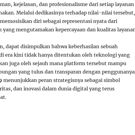
man, kejelasan, dan profesionalisme dari setiap layanan
kan. Melalui dedikasinya terhadap nilai-nilai tersebut,
 memosisikan diri sebagai representasi nyata dari
n yang mengutamakan kepercayaan dan kualitas layanan
, dapat disimpulkan bahwa keberhasilan sebuah
 di era kini tidak hanya ditentukan oleh teknologi yang
kan juga oleh sejauh mana platform tersebut mampu
ngan yang tulus dan transparan dengan penggunanya
9
menunjukkan peran strategisnya sebagai simbol
itas, dan inovasi dalam dunia digital yang terus
at.