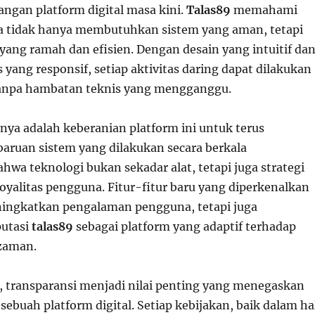
gan platform digital masa kini.
Talas89
memahami
 tidak hanya membutuhkan sistem yang aman, tetapi
yang ramah dan efisien. Dengan desain yang intuitif da
yang responsif, setiap aktivitas daring dapat dilakukan
tanpa hambatan teknis yang mengganggu.
nya adalah keberanian platform ini untuk terus
baruan sistem yang dilakukan secara berkala
wa teknologi bukan sekadar alat, tetapi juga strategi
oyalitas pengguna. Fitur-fitur baru yang diperkenalkan
ingkatkan pengalaman pengguna, tetapi juga
utasi
talas89
sebagai platform yang adaptif terhadap
zaman.
n, transparansi menjadi nilai penting yang menegaskan
sebuah platform digital. Setiap kebijakan, baik dalam ha