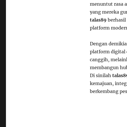
menuntut rasa a
yang mereka guna
talas89
berhasil
platform moder
Dengan demikian
platform digital
canggih, melain
membangun hubu
Di sinilah
talas8
kemajuan, integr
berkembang pes