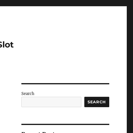
lot
Search
SEARCH