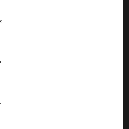
k
.
.