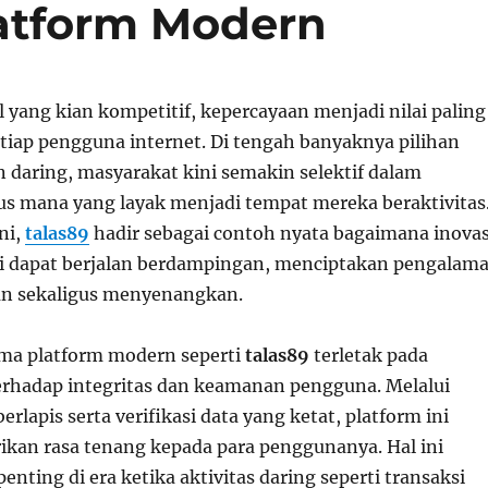
latform Modern
l yang kian kompetitif, kepercayaan menjadi nilai paling
etiap pengguna internet. Di tengah banyaknya pilihan
n daring, masyarakat kini semakin selektif dalam
s mana yang layak menjadi tempat mereka beraktivitas
ni,
talas89
hadir sebagai contoh nyata bagaimana inovas
i dapat berjalan berdampingan, menciptakan pengalam
an sekaligus menyenangkan.
ma platform modern seperti
talas89
terletak pada
rhadap integritas dan keamanan pengguna. Melalui
erlapis serta verifikasi data yang ketat, platform ini
an rasa tenang kepada para penggunanya. Hal ini
enting di era ketika aktivitas daring seperti transaksi