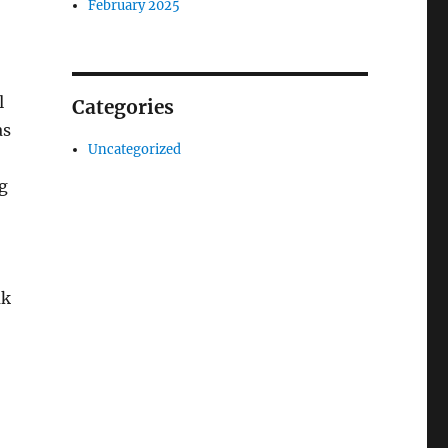
February 2025
l
Categories
as
Uncategorized
g
ak