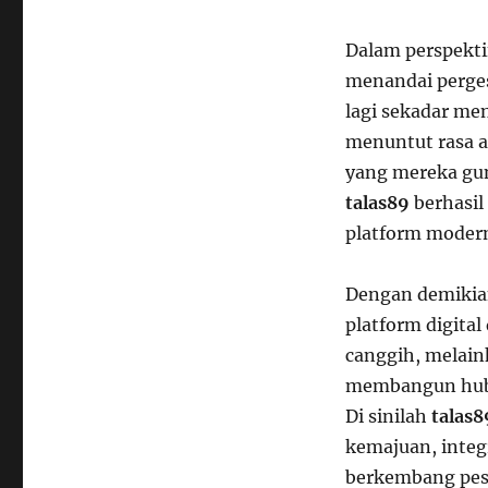
Dalam perspektif
menandai perges
lagi sekadar me
menuntut rasa a
yang mereka guna
talas89
berhasil
platform moder
Dengan demikian
platform digital
canggih, melain
membangun hubu
Di sinilah
talas8
kemajuan, integr
berkembang pes