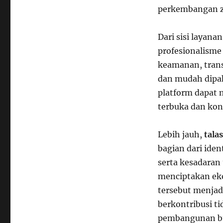
perkembangan 
Dari sisi layana
profesionalisme 
keamanan, trans
dan mudah dipa
platform dapat
terbuka dan kon
Lebih jauh,
tala
bagian dari ide
serta kesadaran
menciptakan eko
tersebut menjad
berkontribusi ti
pembangunan bud