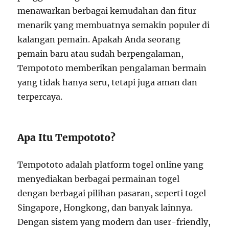
menawarkan berbagai kemudahan dan fitur
menarik yang membuatnya semakin populer di
kalangan pemain. Apakah Anda seorang
pemain baru atau sudah berpengalaman,
Tempototo memberikan pengalaman bermain
yang tidak hanya seru, tetapi juga aman dan
terpercaya.
Apa Itu Tempototo?
Tempototo adalah platform togel online yang
menyediakan berbagai permainan togel
dengan berbagai pilihan pasaran, seperti togel
Singapore, Hongkong, dan banyak lainnya.
Dengan sistem yang modern dan user-friendly,