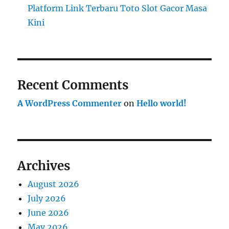
Platform Link Terbaru Toto Slot Gacor Masa
Kini
Recent Comments
A WordPress Commenter
on
Hello world!
Archives
August 2026
July 2026
June 2026
May 2026