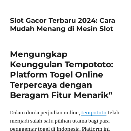
Slot Gacor Terbaru 2024: Cara
Mudah Menang di Mesin Slot
Mengungkap
Keunggulan Tempototo:
Platform Togel Online
Terpercaya dengan
Beragam Fitur Menarik”
Dalam dunia perjudian online,
tempototo
telah
menjadi salah satu pilihan utama bagi para
penggemar togel di Indonesia. Platform ini