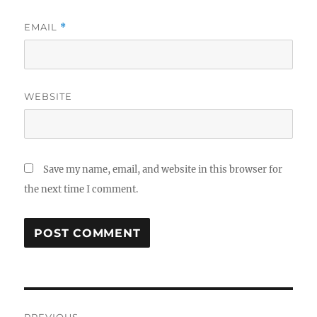
EMAIL
*
WEBSITE
Save my name, email, and website in this browser for
the next time I comment.
Post