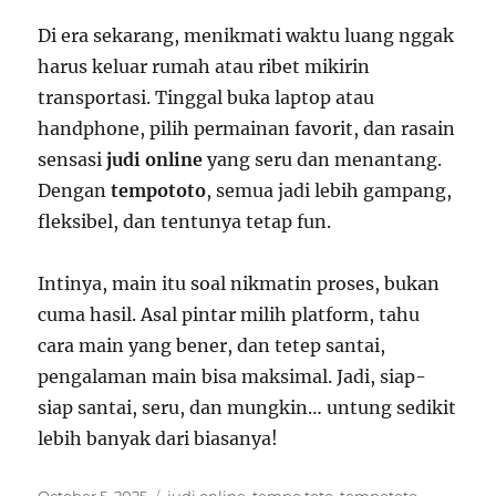
Di era sekarang, menikmati waktu luang nggak
harus keluar rumah atau ribet mikirin
transportasi. Tinggal buka laptop atau
handphone, pilih permainan favorit, dan rasain
sensasi
judi online
yang seru dan menantang.
Dengan
tempototo
, semua jadi lebih gampang,
fleksibel, dan tentunya tetap fun.
Intinya, main itu soal nikmatin proses, bukan
cuma hasil. Asal pintar milih platform, tahu
cara main yang bener, dan tetep santai,
pengalaman main bisa maksimal. Jadi, siap-
siap santai, seru, dan mungkin… untung sedikit
lebih banyak dari biasanya!
Posted
Tags