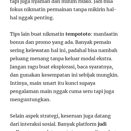
tapi juga nyaman dan minim risiko. Jadi bisa
fokus nikmatin permainan tanpa mikirin hal-
hal nggak penting.
Tips lain buat nikmatin
tempototo
: manfaatin
bonus dan promo yang ada. Banyak pemain
sering kelewatan hal ini, padahal bisa nambah
peluang menang tanpa keluar modal ekstra.
Jangan ragu buat eksplorasi, baca syaratnya,
dan gunakan kesempatan ini sebijak mungkin.
Intinya, main smart itu kunci supaya
pengalaman main nggak cuma seru tapi juga
menguntungkan.
Selain aspek strategi, keseruan juga datang
dari interaksi sosial. Banyak platform
judi