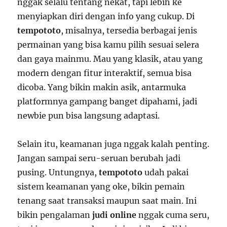
nggak selalu tentang nekat, tapi lebih ke
menyiapkan diri dengan info yang cukup. Di
tempototo
, misalnya, tersedia berbagai jenis
permainan yang bisa kamu pilih sesuai selera
dan gaya mainmu. Mau yang klasik, atau yang
modern dengan fitur interaktif, semua bisa
dicoba. Yang bikin makin asik, antarmuka
platformnya gampang banget dipahami, jadi
newbie pun bisa langsung adaptasi.
Selain itu, keamanan juga nggak kalah penting.
Jangan sampai seru-seruan berubah jadi
pusing. Untungnya,
tempototo
udah pakai
sistem keamanan yang oke, bikin pemain
tenang saat transaksi maupun saat main. Ini
bikin pengalaman
judi online
nggak cuma seru,