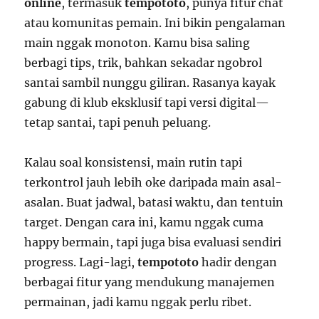
online
, termasuk
tempototo
, punya fitur chat
atau komunitas pemain. Ini bikin pengalaman
main nggak monoton. Kamu bisa saling
berbagi tips, trik, bahkan sekadar ngobrol
santai sambil nunggu giliran. Rasanya kayak
gabung di klub eksklusif tapi versi digital—
tetap santai, tapi penuh peluang.
Kalau soal konsistensi, main rutin tapi
terkontrol jauh lebih oke daripada main asal-
asalan. Buat jadwal, batasi waktu, dan tentuin
target. Dengan cara ini, kamu nggak cuma
happy bermain, tapi juga bisa evaluasi sendiri
progress. Lagi-lagi,
tempototo
hadir dengan
berbagai fitur yang mendukung manajemen
permainan, jadi kamu nggak perlu ribet.