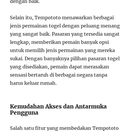
dengan baik.
Selain itu, Tempototo menawarkan berbagai
jenis permainan togel dengan peluang menang
yang sangat baik. Pasaran yang tersedia sangat
lengkap, memberikan pemain banyak opsi
untuk memilih jenis permainan yang mereka
sukai. Dengan banyaknya pilihan pasaran togel
yang disediakan, pemain dapat merasakan
sensasi bertaruh di berbagai negara tanpa
harus keluar rumah.
Kemudahan Akses dan Antarmuka
Pengguna
Salah satu fitur yang membedakan Tempototo