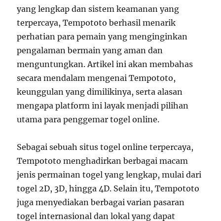
yang lengkap dan sistem keamanan yang
terpercaya, Tempototo berhasil menarik
perhatian para pemain yang menginginkan
pengalaman bermain yang aman dan
menguntungkan. Artikel ini akan membahas
secara mendalam mengenai Tempototo,
keunggulan yang dimilikinya, serta alasan
mengapa platform ini layak menjadi pilihan
utama para penggemar togel online.
Sebagai sebuah situs togel online terpercaya,
Tempototo menghadirkan berbagai macam
jenis permainan togel yang lengkap, mulai dari
togel 2D, 3D, hingga 4D. Selain itu, Tempototo
juga menyediakan berbagai varian pasaran
togel internasional dan lokal yang dapat