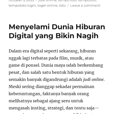
October 5, 2025
judi online
,
tempo toto
,
tempototo
,
on
on
tempototo login
,
togel online
,
toto
Leave a comment
Main
Santai,
Untung
Menyelami Dunia Hiburan
Nyantai
Cara
Digital yang Bikin Nagih
Seru
Nikmati
Waktu
Dalam era digital seperti sekarang, hiburan
Luang
nggak lagi terbatas pada film, musik, atau
game di ponsel. Dunia maya udah berkembang
pesat, dan salah satu bentuk hiburan yang
semakin banyak digandrungi adalah
judi online
.
Meski sering dianggap sekadar permainan
keberuntungan, faktanya banyak orang
melihatnya sebagai ajang seru untuk
mengasah insting, strategi, dan tentu saja—