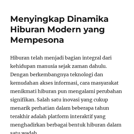
Strategi
Angka
Menyingkap Dinamika
Togel
Sydney
Hiburan Modern yang
Resmi
Mempesona
untuk
Peluang
Lebih
Besar
Hiburan telah menjadi bagian integral dari
kehidupan manusia sejak zaman dahulu.
Dengan berkembangnya teknologi dan
kemudahan akses informasi, cara masyarakat
menikmati hiburan pun mengalami perubahan
signifikan. Salah satu inovasi yang cukup
menarik perhatian dalam beberapa tahun
terakhir adalah platform interaktif yang
menghadirkan berbagai bentuk hiburan dalam
satu wadah.