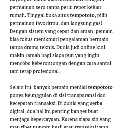
permainan seru tanpa perlu repot keluar
rumah. Tinggal buka situs
tempototo
, pilih
permainan favoritmu, dan langsung gas!
Dengan sistem yang cepat dan aman, pemain
bisa fokus menikmati pengalaman bermain
tanpa drama teknis. Dunia judi online kini
makin ramah bagi siapa pun yang ingin
mencoba keberuntungan dengan cara santai
tapi tetap profesional.
Selain itu, banyak pemain menilai
tempototo
punya keunggulan di sisi transparansi dan
kecepatan transaksi. Di dunia yang serba
digital, dua hal ini penting banget buat
menjaga kepercayaan. Karena siapa sih yang
mau ribet nunggu hasil atau transaksi yang