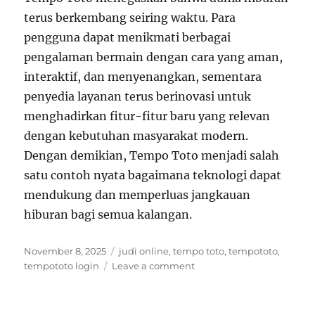
terus berkembang seiring waktu. Para
pengguna dapat menikmati berbagai
pengalaman bermain dengan cara yang aman,
interaktif, dan menyenangkan, sementara
penyedia layanan terus berinovasi untuk
menghadirkan fitur-fitur baru yang relevan
dengan kebutuhan masyarakat modern.
Dengan demikian, Tempo Toto menjadi salah
satu contoh nyata bagaimana teknologi dapat
mendukung dan memperluas jangkauan
hiburan bagi semua kalangan.
Posted
Tags
November 8, 2025
judi online
,
tempo toto
,
tempototo
,
on
on
tempototo login
Leave a comment
Menyingkap
Dinamika
Hiburan