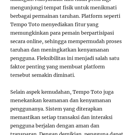
mengunjungi tempat fisik untuk menikmati
berbagai permainan taruhan. Platform seperti
Tempo Toto menyediakan fitur yang
memungkinkan para pemain berpartisipasi
secara online, sehingga mempermudah proses
taruhan dan meningkatkan kenyamanan
pengguna. Fleksibilitas ini menjadi salah satu
faktor penting yang membuat platform
tersebut semakin diminati.
Selain aspek kemudahan, Tempo Toto juga
menekankan keamanan dan kenyamanan
penggunanya. Sistem yang diterapkan
memastikan setiap transaksi dan interaksi
pengguna berjalan dengan aman dan
transparan. Dengan demikian, pengguna dapat