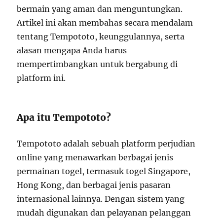
bermain yang aman dan menguntungkan.
Artikel ini akan membahas secara mendalam
tentang Tempototo, keunggulannya, serta
alasan mengapa Anda harus
mempertimbangkan untuk bergabung di
platform ini.
Apa itu Tempototo?
Tempototo adalah sebuah platform perjudian
online yang menawarkan berbagai jenis
permainan togel, termasuk togel Singapore,
Hong Kong, dan berbagai jenis pasaran
internasional lainnya. Dengan sistem yang
mudah digunakan dan pelayanan pelanggan