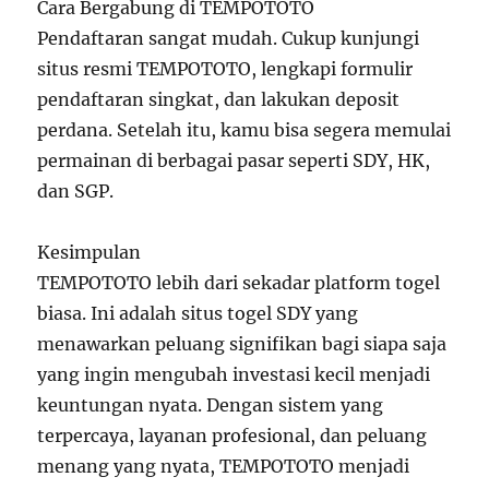
Cara Bergabung di TEMPOTOTO
Pendaftaran sangat mudah. Cukup kunjungi
situs resmi TEMPOTOTO, lengkapi formulir
pendaftaran singkat, dan lakukan deposit
perdana. Setelah itu, kamu bisa segera memulai
permainan di berbagai pasar seperti SDY, HK,
dan SGP.
Kesimpulan
TEMPOTOTO lebih dari sekadar platform togel
biasa. Ini adalah situs togel SDY yang
menawarkan peluang signifikan bagi siapa saja
yang ingin mengubah investasi kecil menjadi
keuntungan nyata. Dengan sistem yang
terpercaya, layanan profesional, dan peluang
menang yang nyata, TEMPOTOTO menjadi