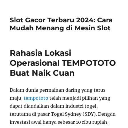
Slot Gacor Terbaru 2024: Cara
Mudah Menang di Mesin Slot
Rahasia Lokasi
Operasional TEMPOTOTO
Buat Naik Cuan
Dalam dunia permainan daring yang terus
maju,
tempototo
telah menjadi pilihan yang
dapat diandalkan dalam industri togel,
terutama di pasar Togel Sydney (SDY). Dengan
investasi awal hanya sebesar 10 ribu rupiah,