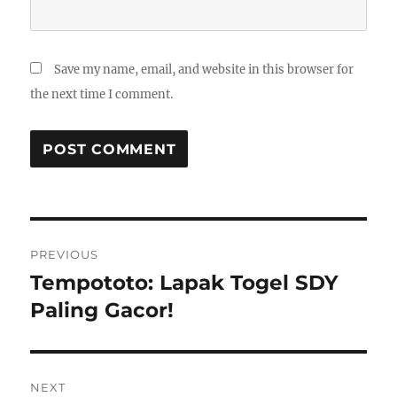
Save my name, email, and website in this browser for
the next time I comment.
Post
PREVIOUS
navigation
Tempototo: Lapak Togel SDY
Previous
post:
Paling Gacor!
NEXT