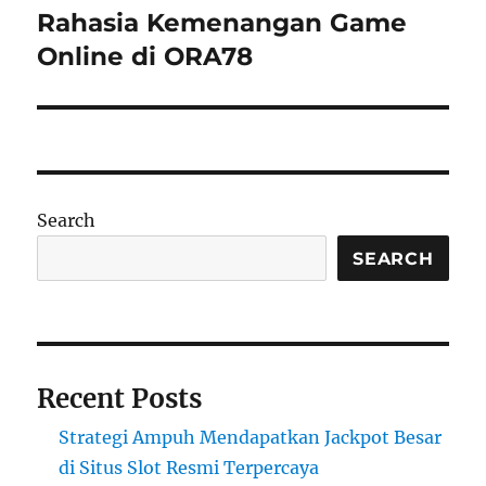
Rahasia Kemenangan Game
Next
post:
Online di ORA78
Search
SEARCH
Recent Posts
Strategi Ampuh Mendapatkan Jackpot Besar
di Situs Slot Resmi Terpercaya