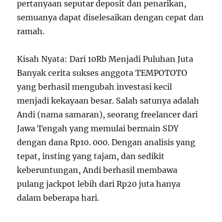
pertanyaan seputar deposit dan penarikan,
semuanya dapat diselesaikan dengan cepat dan
ramah.
Kisah Nyata: Dari 10Rb Menjadi Puluhan Juta
Banyak cerita sukses anggota TEMPOTOTO
yang berhasil mengubah investasi kecil
menjadi kekayaan besar. Salah satunya adalah
Andi (nama samaran), seorang freelancer dari
Jawa Tengah yang memulai bermain SDY
dengan dana Rp10. 000. Dengan analisis yang
tepat, insting yang tajam, dan sedikit
keberuntungan, Andi berhasil membawa
pulang jackpot lebih dari Rp20 juta hanya
dalam beberapa hari.