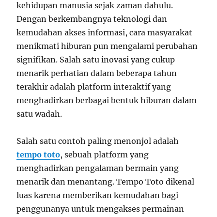
kehidupan manusia sejak zaman dahulu.
Dengan berkembangnya teknologi dan
kemudahan akses informasi, cara masyarakat
menikmati hiburan pun mengalami perubahan
signifikan. Salah satu inovasi yang cukup
menarik perhatian dalam beberapa tahun
terakhir adalah platform interaktif yang
menghadirkan berbagai bentuk hiburan dalam
satu wadah.
Salah satu contoh paling menonjol adalah
tempo toto
, sebuah platform yang
menghadirkan pengalaman bermain yang
menarik dan menantang. Tempo Toto dikenal
luas karena memberikan kemudahan bagi
penggunanya untuk mengakses permainan