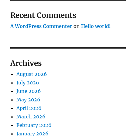
Recent Comments
A WordPress Commenter
on
Hello world!
Archives
August 2026
July 2026
June 2026
May 2026
April 2026
March 2026
February 2026
January 2026