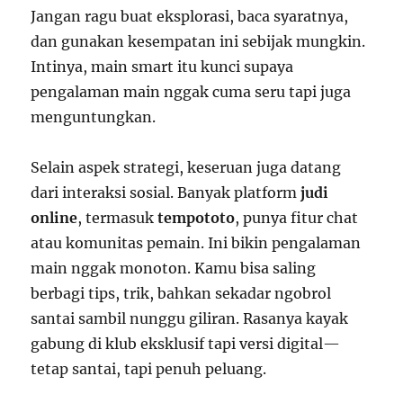
Jangan ragu buat eksplorasi, baca syaratnya,
dan gunakan kesempatan ini sebijak mungkin.
Intinya, main smart itu kunci supaya
pengalaman main nggak cuma seru tapi juga
menguntungkan.
Selain aspek strategi, keseruan juga datang
dari interaksi sosial. Banyak platform
judi
online
, termasuk
tempototo
, punya fitur chat
atau komunitas pemain. Ini bikin pengalaman
main nggak monoton. Kamu bisa saling
berbagi tips, trik, bahkan sekadar ngobrol
santai sambil nunggu giliran. Rasanya kayak
gabung di klub eksklusif tapi versi digital—
tetap santai, tapi penuh peluang.