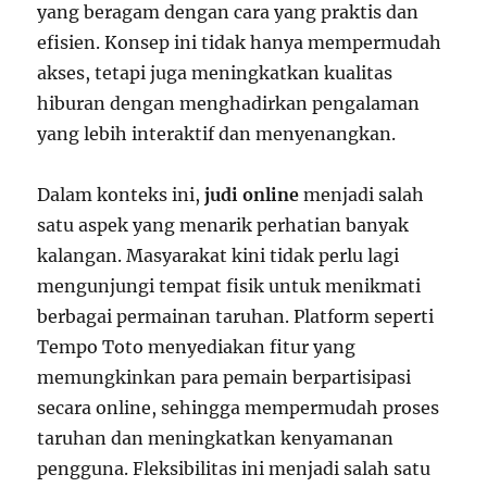
yang beragam dengan cara yang praktis dan
efisien. Konsep ini tidak hanya mempermudah
akses, tetapi juga meningkatkan kualitas
hiburan dengan menghadirkan pengalaman
yang lebih interaktif dan menyenangkan.
Dalam konteks ini,
judi online
menjadi salah
satu aspek yang menarik perhatian banyak
kalangan. Masyarakat kini tidak perlu lagi
mengunjungi tempat fisik untuk menikmati
berbagai permainan taruhan. Platform seperti
Tempo Toto menyediakan fitur yang
memungkinkan para pemain berpartisipasi
secara online, sehingga mempermudah proses
taruhan dan meningkatkan kenyamanan
pengguna. Fleksibilitas ini menjadi salah satu