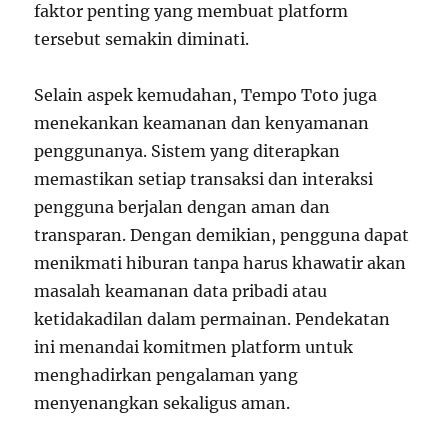
faktor penting yang membuat platform
tersebut semakin diminati.
Selain aspek kemudahan, Tempo Toto juga
menekankan keamanan dan kenyamanan
penggunanya. Sistem yang diterapkan
memastikan setiap transaksi dan interaksi
pengguna berjalan dengan aman dan
transparan. Dengan demikian, pengguna dapat
menikmati hiburan tanpa harus khawatir akan
masalah keamanan data pribadi atau
ketidakadilan dalam permainan. Pendekatan
ini menandai komitmen platform untuk
menghadirkan pengalaman yang
menyenangkan sekaligus aman.