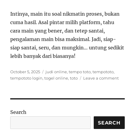
Intinya, main itu soal nikmatin proses, bukan
cuma hasil. Asal pintar milih platform, tahu
cara main yang bener, dan tetep santai,
pengalaman main bisa maksimal. Jadi, siap-
siap santai, seru, dan mungkin… untung sedikit
lebih banyak dari biasanya!
Posted
Tags
October 5, 2025
judi online
,
tempo toto
,
tempototo
,
on
on
tempototo login
,
togel online
,
toto
Leave a comment
Main
Santai,
Untung
Nyantai
Cara
Search
Seru
Nikmati
SEARCH
Waktu
Luang