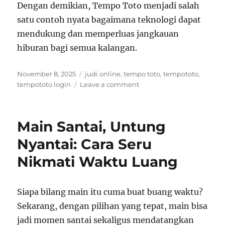
Dengan demikian, Tempo Toto menjadi salah
satu contoh nyata bagaimana teknologi dapat
mendukung dan memperluas jangkauan
hiburan bagi semua kalangan.
Posted
Tags
November 8, 2025
judi online
,
tempo toto
,
tempototo
,
on
on
tempototo login
Leave a comment
Menyingkap
Dinamika
Hiburan
Main Santai, Untung
Modern
yang
Nyantai: Cara Seru
Mempesona
Nikmati Waktu Luang
Siapa bilang main itu cuma buat buang waktu?
Sekarang, dengan pilihan yang tepat, main bisa
jadi momen santai sekaligus mendatangkan