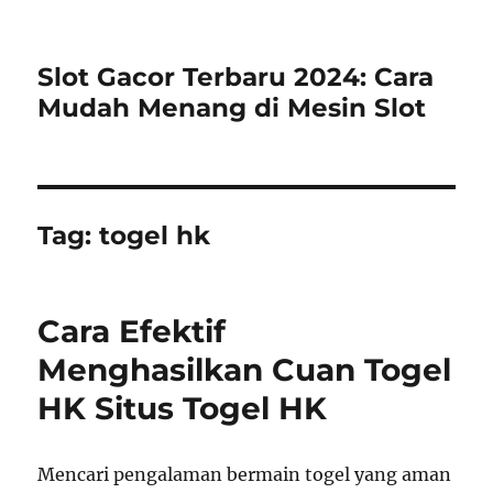
Slot Gacor Terbaru 2024: Cara
Mudah Menang di Mesin Slot
Tag:
togel hk
Cara Efektif
Menghasilkan Cuan Togel
HK Situs Togel HK
Mencari pengalaman bermain togel yang aman