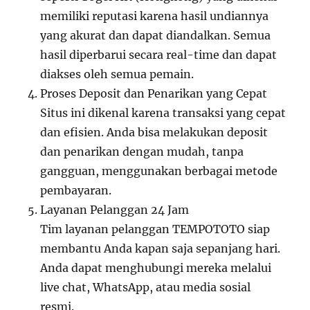
memiliki reputasi karena hasil undiannya
yang akurat dan dapat diandalkan. Semua
hasil diperbarui secara real-time dan dapat
diakses oleh semua pemain.
Proses Deposit dan Penarikan yang Cepat
Situs ini dikenal karena transaksi yang cepat
dan efisien. Anda bisa melakukan deposit
dan penarikan dengan mudah, tanpa
gangguan, menggunakan berbagai metode
pembayaran.
Layanan Pelanggan 24 Jam
Tim layanan pelanggan TEMPOTOTO siap
membantu Anda kapan saja sepanjang hari.
Anda dapat menghubungi mereka melalui
live chat, WhatsApp, atau media sosial
resmi.