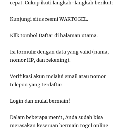
cepat. Cukup ikuti langkah-langkah berikut:
Kunjungi situs resmi WAKTOGEL.
Klik tombol Daftar di halaman utama.
Isi formulir dengan data yang valid (nama,
nomor HP, dan rekening).
Verifikasi akun melalui email atau nomor
telepon yang terdaftar.
Login dan mulai bermain!
Dalam beberapa menit, Anda sudah bisa
merasakan keseruan bermain togel online