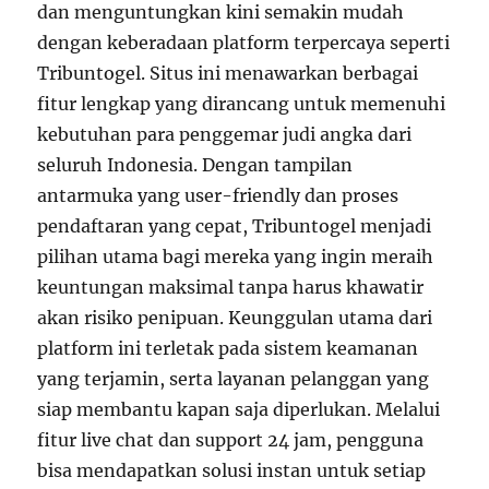
dan menguntungkan kini semakin mudah
dengan keberadaan platform terpercaya seperti
Tribuntogel. Situs ini menawarkan berbagai
fitur lengkap yang dirancang untuk memenuhi
kebutuhan para penggemar judi angka dari
seluruh Indonesia. Dengan tampilan
antarmuka yang user-friendly dan proses
pendaftaran yang cepat, Tribuntogel menjadi
pilihan utama bagi mereka yang ingin meraih
keuntungan maksimal tanpa harus khawatir
akan risiko penipuan. Keunggulan utama dari
platform ini terletak pada sistem keamanan
yang terjamin, serta layanan pelanggan yang
siap membantu kapan saja diperlukan. Melalui
fitur live chat dan support 24 jam, pengguna
bisa mendapatkan solusi instan untuk setiap