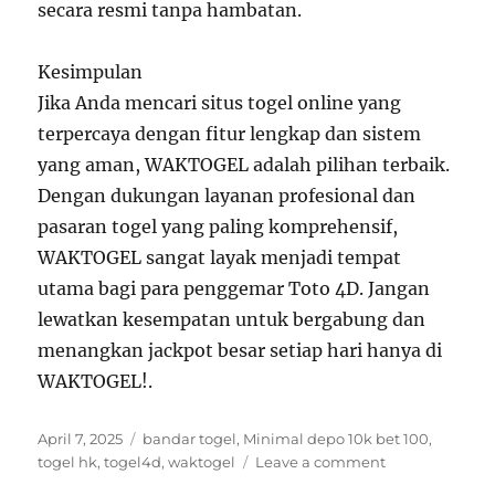
secara resmi tanpa hambatan.
Kesimpulan
Jika Anda mencari situs togel online yang
terpercaya dengan fitur lengkap dan sistem
yang aman, WAKTOGEL adalah pilihan terbaik.
Dengan dukungan layanan profesional dan
pasaran togel yang paling komprehensif,
WAKTOGEL sangat layak menjadi tempat
utama bagi para penggemar Toto 4D. Jangan
lewatkan kesempatan untuk bergabung dan
menangkan jackpot besar setiap hari hanya di
WAKTOGEL!.
Posted
Tags
April 7, 2025
bandar togel
,
Minimal depo 10k bet 100
,
on
on
togel hk
,
togel4d
,
waktogel
Leave a comment
Main