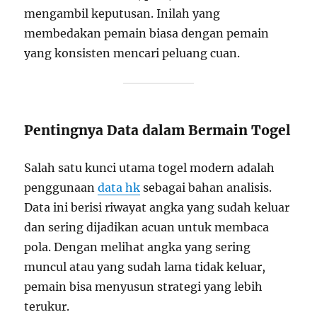
mengambil keputusan. Inilah yang
membedakan pemain biasa dengan pemain
yang konsisten mencari peluang cuan.
Pentingnya Data dalam Bermain Togel
Salah satu kunci utama togel modern adalah
penggunaan
data hk
sebagai bahan analisis.
Data ini berisi riwayat angka yang sudah keluar
dan sering dijadikan acuan untuk membaca
pola. Dengan melihat angka yang sering
muncul atau yang sudah lama tidak keluar,
pemain bisa menyusun strategi yang lebih
terukur.