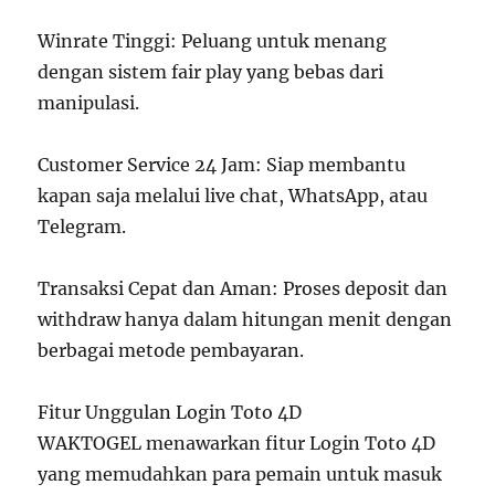
Winrate Tinggi: Peluang untuk menang
dengan sistem fair play yang bebas dari
manipulasi.
Customer Service 24 Jam: Siap membantu
kapan saja melalui live chat, WhatsApp, atau
Telegram.
Transaksi Cepat dan Aman: Proses deposit dan
withdraw hanya dalam hitungan menit dengan
berbagai metode pembayaran.
Fitur Unggulan Login Toto 4D
WAKTOGEL menawarkan fitur Login Toto 4D
yang memudahkan para pemain untuk masuk