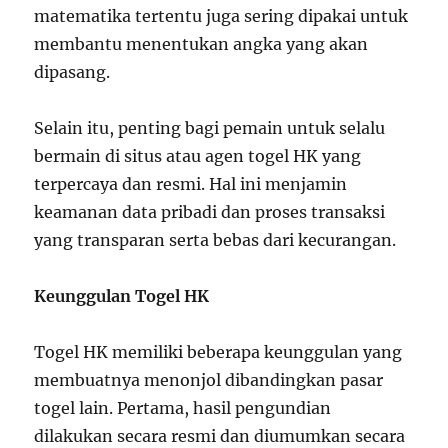
matematika tertentu juga sering dipakai untuk
membantu menentukan angka yang akan
dipasang.
Selain itu, penting bagi pemain untuk selalu
bermain di situs atau agen togel HK yang
terpercaya dan resmi. Hal ini menjamin
keamanan data pribadi dan proses transaksi
yang transparan serta bebas dari kecurangan.
Keunggulan Togel HK
Togel HK memiliki beberapa keunggulan yang
membuatnya menonjol dibandingkan pasar
togel lain. Pertama, hasil pengundian
dilakukan secara resmi dan diumumkan secara