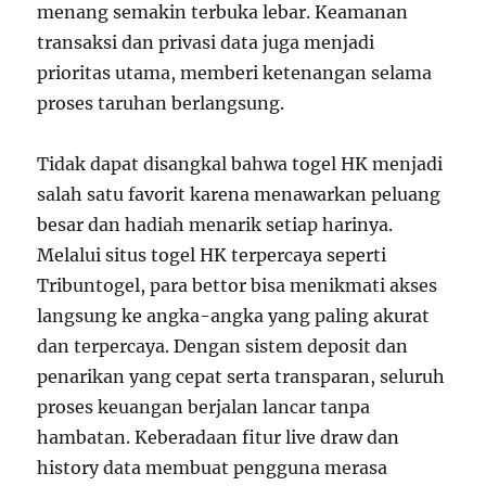
menang semakin terbuka lebar. Keamanan
transaksi dan privasi data juga menjadi
prioritas utama, memberi ketenangan selama
proses taruhan berlangsung.
Tidak dapat disangkal bahwa togel HK menjadi
salah satu favorit karena menawarkan peluang
besar dan hadiah menarik setiap harinya.
Melalui situs togel HK terpercaya seperti
Tribuntogel, para bettor bisa menikmati akses
langsung ke angka-angka yang paling akurat
dan terpercaya. Dengan sistem deposit dan
penarikan yang cepat serta transparan, seluruh
proses keuangan berjalan lancar tanpa
hambatan. Keberadaan fitur live draw dan
history data membuat pengguna merasa