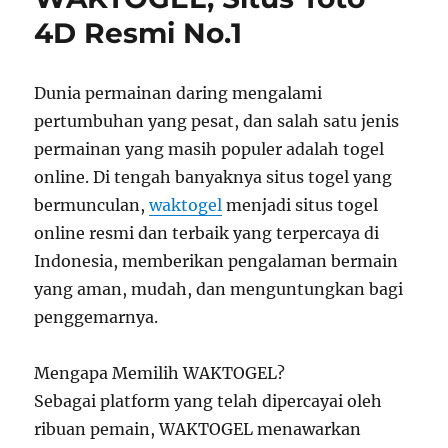
Keunggulan
4D Resmi No.1
Bermain
Togel
Hongkong
Dunia permainan daring mengalami
pertumbuhan yang pesat, dan salah satu jenis
permainan yang masih populer adalah togel
online. Di tengah banyaknya situs togel yang
bermunculan,
waktogel
menjadi situs togel
online resmi dan terbaik yang terpercaya di
Indonesia, memberikan pengalaman bermain
yang aman, mudah, dan menguntungkan bagi
penggemarnya.
Mengapa Memilih WAKTOGEL?
Sebagai platform yang telah dipercayai oleh
ribuan pemain, WAKTOGEL menawarkan