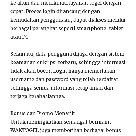
ke akun dan menikmati layanan togel dengan
cepat. Proses login dirancang dengan
kemudahan penggunaan, dapat diakses melalui
berbagai perangkat seperti smartphone, tablet,
atau PC.
Selain itu, data pengguna dijaga dengan sistem
keamanan enkripsi terbaru, sehingga informasi
tidak akan bocor. Login hanya memerlukan
username dan password yang telah terdaftar,
sehingga semua informasi tetap aman dan
terjaga kerahasiannya.
Bonus dan Promo Menarik
Untuk meningkatkan semangat bermain,
WAKTOGEL juga memberikan berbagai bonus