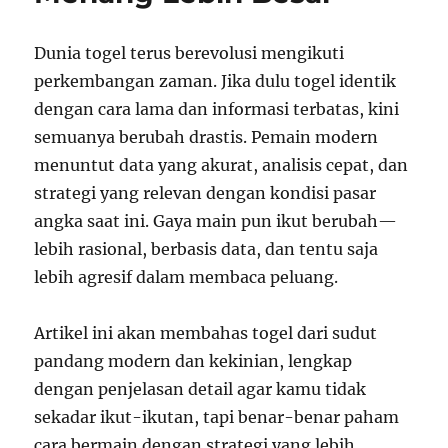
Dunia togel terus berevolusi mengikuti
perkembangan zaman. Jika dulu togel identik
dengan cara lama dan informasi terbatas, kini
semuanya berubah drastis. Pemain modern
menuntut data yang akurat, analisis cepat, dan
strategi yang relevan dengan kondisi pasar
angka saat ini. Gaya main pun ikut berubah—
lebih rasional, berbasis data, dan tentu saja
lebih agresif dalam membaca peluang.
Artikel ini akan membahas togel dari sudut
pandang modern dan kekinian, lengkap
dengan penjelasan detail agar kamu tidak
sekadar ikut-ikutan, tapi benar-benar paham
cara bermain dengan strategi yang lebih