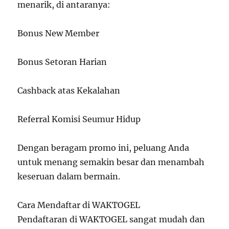
menarik, di antaranya:
Bonus New Member
Bonus Setoran Harian
Cashback atas Kekalahan
Referral Komisi Seumur Hidup
Dengan beragam promo ini, peluang Anda
untuk menang semakin besar dan menambah
keseruan dalam bermain.
Cara Mendaftar di WAKTOGEL
Pendaftaran di WAKTOGEL sangat mudah dan