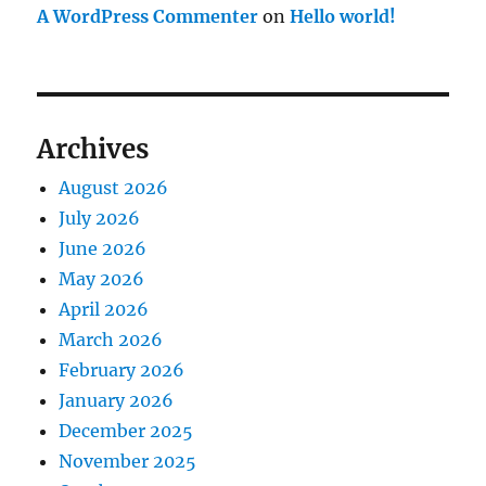
A WordPress Commenter
on
Hello world!
Archives
August 2026
July 2026
June 2026
May 2026
April 2026
March 2026
February 2026
January 2026
December 2025
November 2025