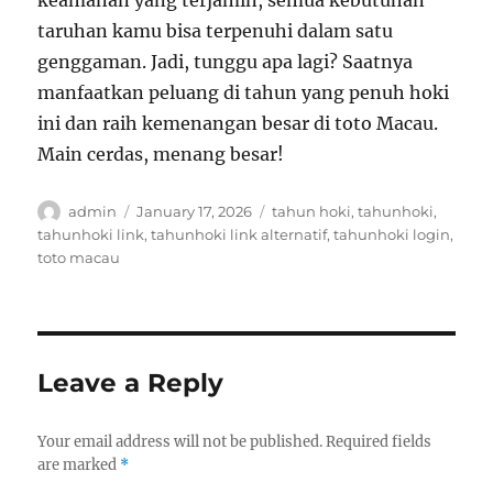
keamanan yang terjamin, semua kebutuhan
taruhan kamu bisa terpenuhi dalam satu
genggaman. Jadi, tunggu apa lagi? Saatnya
manfaatkan peluang di tahun yang penuh hoki
ini dan raih kemenangan besar di toto Macau.
Main cerdas, menang besar!
Author
Posted
Tags
admin
January 17, 2026
tahun hoki
,
tahunhoki
,
on
tahunhoki link
,
tahunhoki link alternatif
,
tahunhoki login
,
toto macau
Leave a Reply
Your email address will not be published.
Required fields
are marked
*