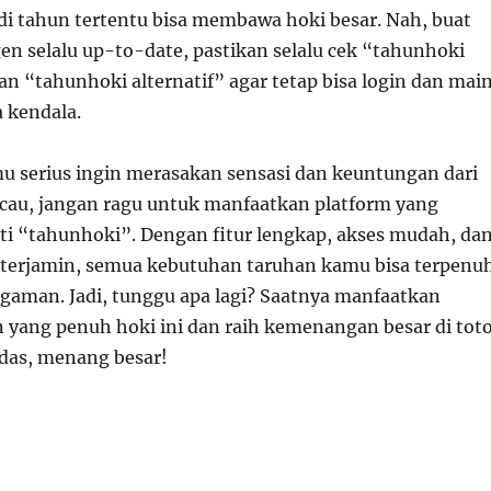
i tahun tertentu bisa membawa hoki besar. Nah, buat
n selalu up-to-date, pastikan selalu cek “tahunhoki
n “tahunhoki alternatif” agar tetap bisa login dan mai
a kendala.
amu serius ingin merasakan sensasi dan keuntungan dari
cau, jangan ragu untuk manfaatkan platform yang
rti “tahunhoki”. Dengan fitur lengkap, akses mudah, da
terjamin, semua kebutuhan taruhan kamu bisa terpenu
gaman. Jadi, tunggu apa lagi? Saatnya manfaatkan
n yang penuh hoki ini dan raih kemenangan besar di tot
das, menang besar!