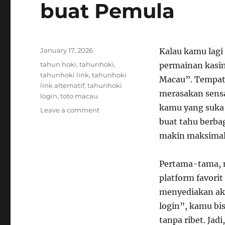
buat Pemula
Posted
January 17, 2026
Kalau kamu lagi
on
Tags
tahun hoki
,
tahunhoki
,
permainan kasin
tahunhoki link
,
tahunhoki
Macau”. Tempat 
link alternatif
,
tahunhoki
merasakan sensa
login
,
toto macau
kamu yang suka 
on
Leave a comment
Panduan
buat tahu berba
Lengkap
makin maksimal
Main
Togel
Macau
Pertama-tama, m
buat
platform favorit
Pemula
menyediakan ak
login”, kamu bi
tanpa ribet. Jadi