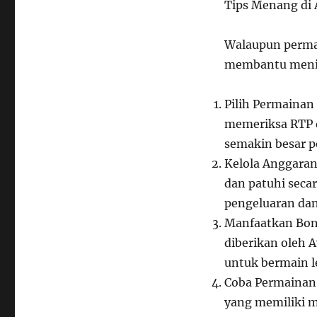
Tips Menang di 
Walaupun permain
membantu meni
Pilih Permainan
memeriksa RTP d
semakin besar 
Kelola Anggaran
dan patuhi seca
pengeluaran dan
Manfaatkan Bonu
diberikan oleh 
untuk bermain l
Coba Permainan
yang memiliki m