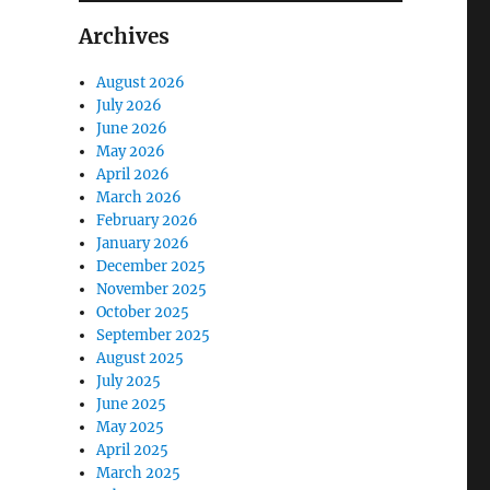
Archives
August 2026
July 2026
June 2026
May 2026
April 2026
March 2026
February 2026
January 2026
December 2025
November 2025
October 2025
September 2025
August 2025
July 2025
June 2025
May 2025
April 2025
March 2025