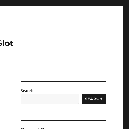
lot
Search
SEARCH