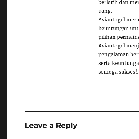
berlatih dan m
uang.
Aviantogel meru
keuntungan untu
pilihan permain
Aviantogel menja
pengalaman berm
serta keuntunga
semoga sukses!.
Leave a Reply