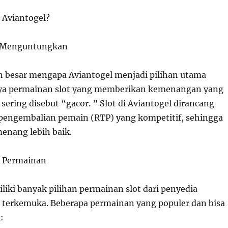
 Aviantogel?
g Menguntungkan
an besar mengapa Aviantogel menjadi pilihan utama
ya permainan slot yang memberikan kemenangan yang
 sering disebut “gacor. ” Slot di Aviantogel dirancang
pengembalian pemain (RTP) yang kompetitif, sehingga
enang lebih baik.
n Permainan
liki banyak pilihan permainan slot dari penyedia
 terkemuka. Beberapa permainan yang populer dan bisa
: