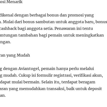
osi Menarik
 dikenal dengan berbagai bonus dan promosi yang
 Mulai dari bonus sambutan untuk anggota baru, bonu
cashback bagi anggota setia. Penawaran ini tentu
ntungan tambahan bagi pemain untuk meningkatkan
ngan.
aran yang Mudah
 dengan Aviantogel, pemain hanya perlu melalui
 mudah. Cukup isi formulir registrasi, verifikasi akun,
dapat mulai bermain. Selain itu, terdapat beragam
ran yang memudahkan transaksi, baik untuk deposit
an.