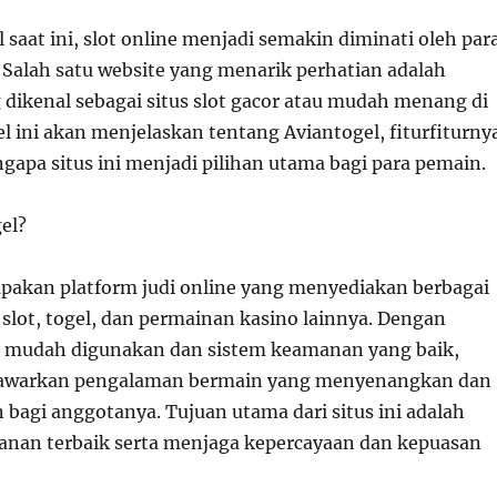
l saat ini, slot online menjadi semakin diminati oleh par
 Salah satu website yang menarik perhatian adalah
g dikenal sebagai situs slot gacor atau mudah menang di
el ini akan menjelaskan tentang Aviantogel, fiturfiturny
gapa situs ini menjadi pilihan utama bagi para pemain.
el?
pakan platform judi online yang menyediakan berbagai
 slot, togel, dan permainan kasino lainnya. Dengan
 mudah digunakan dan sistem keamanan yang baik,
awarkan pengalaman bermain yang menyenangkan dan
agi anggotanya. Tujuan utama dari situs ini adalah
nan terbaik serta menjaga kepercayaan dan kepuasan