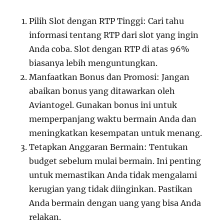
Pilih Slot dengan RTP Tinggi: Cari tahu
informasi tentang RTP dari slot yang ingin
Anda coba. Slot dengan RTP di atas 96%
biasanya lebih menguntungkan.
Manfaatkan Bonus dan Promosi: Jangan
abaikan bonus yang ditawarkan oleh
Aviantogel. Gunakan bonus ini untuk
memperpanjang waktu bermain Anda dan
meningkatkan kesempatan untuk menang.
Tetapkan Anggaran Bermain: Tentukan
budget sebelum mulai bermain. Ini penting
untuk memastikan Anda tidak mengalami
kerugian yang tidak diinginkan. Pastikan
Anda bermain dengan uang yang bisa Anda
relakan.