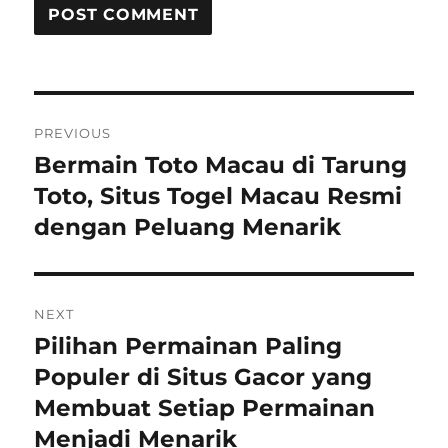
Post
PREVIOUS
navigation
Bermain Toto Macau di Tarung
Previous
post:
Toto, Situs Togel Macau Resmi
dengan Peluang Menarik
NEXT
Pilihan Permainan Paling
Next
post:
Populer di Situs Gacor yang
Membuat Setiap Permainan
Menjadi Menarik