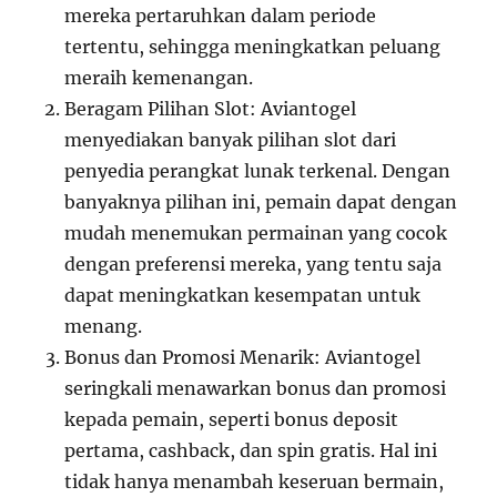
mereka pertaruhkan dalam periode
tertentu, sehingga meningkatkan peluang
meraih kemenangan.
Beragam Pilihan Slot: Aviantogel
menyediakan banyak pilihan slot dari
penyedia perangkat lunak terkenal. Dengan
banyaknya pilihan ini, pemain dapat dengan
mudah menemukan permainan yang cocok
dengan preferensi mereka, yang tentu saja
dapat meningkatkan kesempatan untuk
menang.
Bonus dan Promosi Menarik: Aviantogel
seringkali menawarkan bonus dan promosi
kepada pemain, seperti bonus deposit
pertama, cashback, dan spin gratis. Hal ini
tidak hanya menambah keseruan bermain,