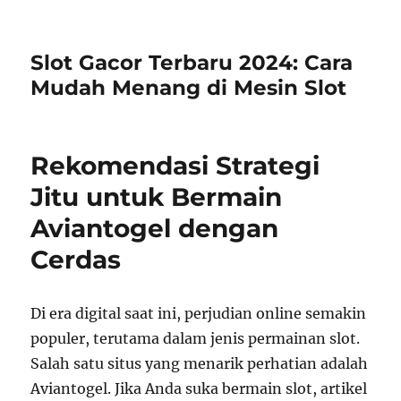
Slot Gacor Terbaru 2024: Cara
Mudah Menang di Mesin Slot
Rekomendasi Strategi
Jitu untuk Bermain
Aviantogel dengan
Cerdas
Di era digital saat ini, perjudian online semakin
populer, terutama dalam jenis permainan slot.
Salah satu situs yang menarik perhatian adalah
Aviantogel. Jika Anda suka bermain slot, artikel