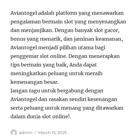
Aviantogel adalah platform yang menawarkan
pengalaman bermain slot yang menyenangkan
dan menjanjikan. Dengan banyak slot gacor,
bonus yang menarik, dan jaminan keamanan,
Aviantogel menjadi pilihan utama bagi
penggemar slot online. Dengan menerapkan
tips bermain yang baik, Anda dapat
meningkatkan peluang untuk meraih
kemenangan besar.
Jangan ragu untuk bergabung dengan
Aviantogel dan rasakan sendiri kesenangan
serta peluang untuk menang yang ditawarkan
dalam dunia slot online!.
Author
Posted
admin
March 15, 2025