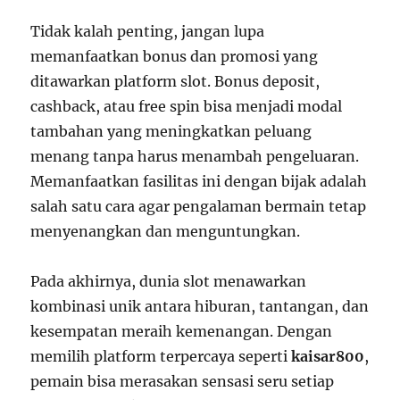
Tidak kalah penting, jangan lupa
memanfaatkan bonus dan promosi yang
ditawarkan platform slot. Bonus deposit,
cashback, atau free spin bisa menjadi modal
tambahan yang meningkatkan peluang
menang tanpa harus menambah pengeluaran.
Memanfaatkan fasilitas ini dengan bijak adalah
salah satu cara agar pengalaman bermain tetap
menyenangkan dan menguntungkan.
Pada akhirnya, dunia slot menawarkan
kombinasi unik antara hiburan, tantangan, dan
kesempatan meraih kemenangan. Dengan
memilih platform terpercaya seperti
kaisar800
,
pemain bisa merasakan sensasi seru setiap