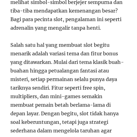
melihat simbol-simbol berjejer sempurna dan
tiba-tiba mendapatkan kemenangan besar?
Bagi para pecinta slot, pengalaman ini seperti
adrenalin yang mengalir tanpa henti.
Salah satu hal yang membuat slot begitu
menarik adalah variasi tema dan fitur bonus
yang ditawarkan. Mulai dari tema klasik buah-
buahan hingga petualangan fantasi atau
misteri, setiap permainan selalu punya daya
tariknya sendiri. Fitur seperti free spin,
multipliers, dan mini-games semakin
membuat pemain betah berlama-lama di
depan layar. Dengan begitu, slot tidak hanya
soal keberuntungan, tetapi juga strategi
sederhana dalam mengelola taruhan agar