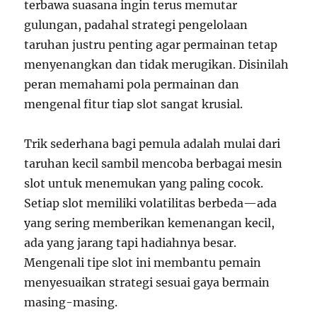
terbawa suasana ingin terus memutar
gulungan, padahal strategi pengelolaan
taruhan justru penting agar permainan tetap
menyenangkan dan tidak merugikan. Disinilah
peran memahami pola permainan dan
mengenal fitur tiap slot sangat krusial.
Trik sederhana bagi pemula adalah mulai dari
taruhan kecil sambil mencoba berbagai mesin
slot untuk menemukan yang paling cocok.
Setiap slot memiliki volatilitas berbeda—ada
yang sering memberikan kemenangan kecil,
ada yang jarang tapi hadiahnya besar.
Mengenali tipe slot ini membantu pemain
menyesuaikan strategi sesuai gaya bermain
masing-masing.