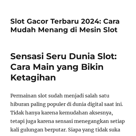
Slot Gacor Terbaru 2024: Cara
Mudah Menang di Mesin Slot
Sensasi Seru Dunia Slot:
Cara Main yang Bikin
Ketagihan
Permainan slot sudah menjadi salah satu
hiburan paling populer di dunia digital saat ini.
Tidak hanya karena kemudahan aksesnya,
tetapi juga karena sensasi menegangkan setiap
kali gulungan berputar. Siapa yang tidak suka