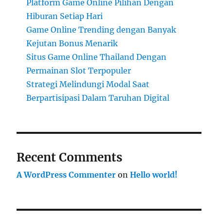
Platform Game Online Pilihan Dengan
Hiburan Setiap Hari
Game Online Trending dengan Banyak
Kejutan Bonus Menarik
Situs Game Online Thailand Dengan
Permainan Slot Terpopuler
Strategi Melindungi Modal Saat
Berpartisipasi Dalam Taruhan Digital
Recent Comments
A WordPress Commenter
on
Hello world!