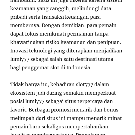
hambatan. Situs ini juga dikenal karena sistem
keamanan yang canggih, melindungi data
pribadi serta transaksi keuangan para
membernya. Dengan demikian, para pemain
dapat fokus menikmati permainan tanpa
khawatir akan risiko keamanan dan penipuan.
Inovasi teknologi yang diterapkan menjadikan
lumi777 sebagai salah satu destinasi utama
bagi penggemar slot di Indonesia.
Tidak hanya itu, kehadiran slot777 dalam
ekosistem judi daring semakin memperkuat
posisi lumi777 sebagai situs terpercaya dan
favorit. Berbagai promosi menarik dan bonus
melimpah dari situs ini mampu menarik minat
pemain baru sekaligus mempertahankan