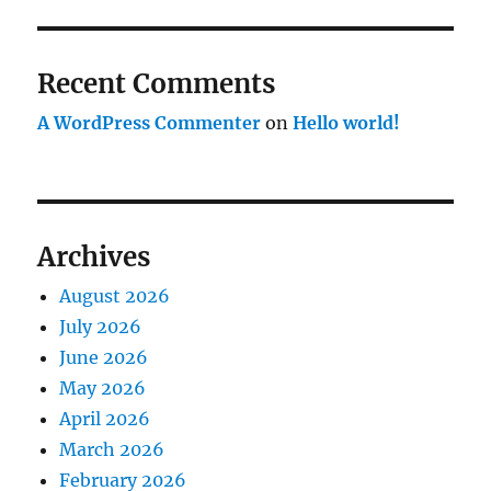
Recent Comments
A WordPress Commenter
on
Hello world!
Archives
August 2026
July 2026
June 2026
May 2026
April 2026
March 2026
February 2026