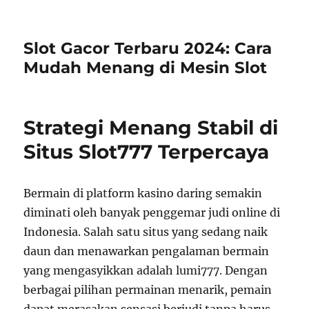
Slot Gacor Terbaru 2024: Cara
Mudah Menang di Mesin Slot
Strategi Menang Stabil di
Situs Slot777 Terpercaya
Bermain di platform kasino daring semakin
diminati oleh banyak penggemar judi online di
Indonesia. Salah satu situs yang sedang naik
daun dan menawarkan pengalaman bermain
yang mengasyikkan adalah lumi777. Dengan
berbagai pilihan permainan menarik, pemain