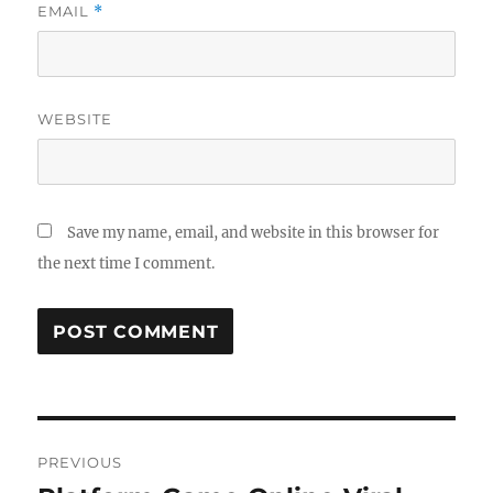
EMAIL
*
WEBSITE
Save my name, email, and website in this browser for
the next time I comment.
Post
PREVIOUS
navigation