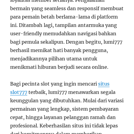
loyalitas member setianya. Pengalaman
bermain yang seamless dan responsif membuat
para pemain betah berlama-lama di platform
ini. Ditambah lagi, tampilan antarmuka yang
user-friendly memudahkan navigasi bahkan
bagi pemula sekalipun. Dengan begitu, lumi777
berhasil memikat hati banyak pengguna,
menjadikannya pilihan utama untuk
menikmati hiburan berjudi secara online.
Bagi pecinta slot yang ingin mencari
situs
slot777
terbaik, lumi777 menawarkan segala
keunggulan yang dibutuhkan. Mulai dari variasi
permainan yang lengkap, sistem pembayaran
cepat, hingga layanan pelanggan ramah dan
profesional. Keberhasilan situs ini tidak lepas