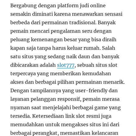
Bergabung dengan platform judi online
semakin diminati karena menawarkan sensasi
berbeda dari permainan tradisional. Banyak
pemain mencari pengalaman seru dengan
peluang kemenangan besar yang bisa diraih
kapan saja tanpa harus keluar rumah. Salah
satu situs yang sedang naik daun dan banyak
dibicarakan adalah
slot777
, sebuah situs slot
terpercaya yang memberikan kemudahan
akses dan berbagai pilihan permainan menarik.
Dengan tampilannya yang user-friendly dan
layanan pelanggan responsif, pemain merasa
nyaman saat menjelajahi berbagai game yang
tersedia. Ketersediaan link slot resmi juga
memudahkan untuk mengakses situs ini dari
berbagai perangkat, memastikan kelancaran