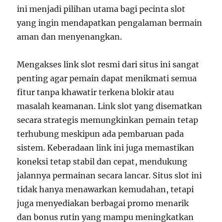
ini menjadi pilihan utama bagi pecinta slot
yang ingin mendapatkan pengalaman bermain
aman dan menyenangkan.
Mengakses link slot resmi dari situs ini sangat
penting agar pemain dapat menikmati semua
fitur tanpa khawatir terkena blokir atau
masalah keamanan. Link slot yang disematkan
secara strategis memungkinkan pemain tetap
terhubung meskipun ada pembaruan pada
sistem. Keberadaan link ini juga memastikan
koneksi tetap stabil dan cepat, mendukung
jalannya permainan secara lancar. Situs slot ini
tidak hanya menawarkan kemudahan, tetapi
juga menyediakan berbagai promo menarik
dan bonus rutin yang mampu meningkatkan