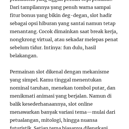
Dari tampilannya yang penuh warna sampai
fitur bonus yang bikin deg-degan, slot hadir
sebagai opsi hiburan yang santai namun tetap
menantang. Cocok dimainkan saat break kerja,
nongkrong virtual, atau sekadar melepas penat
sebelum tidur. Intinya: fun dulu, hasil
belakangan.
Permainan slot dikenal dengan mekanisme
yang simpel. Kamu tinggal menentukan
nominal taruhan, menekan tombol putar, dan
menikmati animasi yang berjalan. Namun di
balik kesederhanaannya, slot online
menawarkan banyak variasi tema—mulai dari
petualangan, mitologi, hingga nuansa
futuristik. Setiap tema biasanya dilengkapi