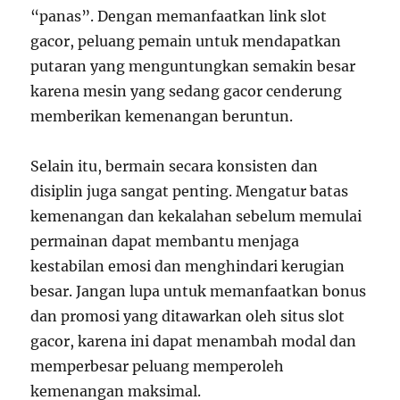
“panas”. Dengan memanfaatkan link slot
gacor, peluang pemain untuk mendapatkan
putaran yang menguntungkan semakin besar
karena mesin yang sedang gacor cenderung
memberikan kemenangan beruntun.
Selain itu, bermain secara konsisten dan
disiplin juga sangat penting. Mengatur batas
kemenangan dan kekalahan sebelum memulai
permainan dapat membantu menjaga
kestabilan emosi dan menghindari kerugian
besar. Jangan lupa untuk memanfaatkan bonus
dan promosi yang ditawarkan oleh situs slot
gacor, karena ini dapat menambah modal dan
memperbesar peluang memperoleh
kemenangan maksimal.