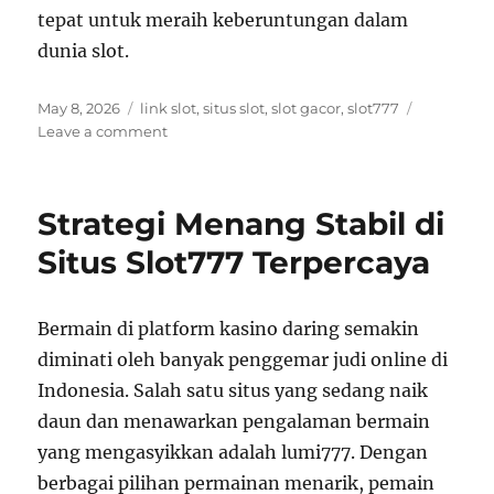
tepat untuk meraih keberuntungan dalam
dunia slot.
Posted
Tags
May 8, 2026
link slot
,
situs slot
,
slot gacor
,
slot777
on
on
Leave a comment
Ungkap
Strategi
Menang
Strategi Menang Stabil di
Besar
di
Situs Slot777 Terpercaya
Situs
Slot777
dengan
Bermain di platform kasino daring semakin
Fitur
diminati oleh banyak penggemar judi online di
Slot
Gacor
Indonesia. Salah satu situs yang sedang naik
Paling
daun dan menawarkan pengalaman bermain
Dicari
yang mengasyikkan adalah lumi777. Dengan
berbagai pilihan permainan menarik, pemain