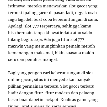
istimewa, mereka menawarkan slot gacor yang
terbukti paling gacor di pasar. Jadi, nggak usah
ragu lagi deh buat coba keberuntungan di sana.
Apalagi, slot 777 terpercaya, sehingga kamu
bisa bermain tanpa khawatir data atau saldo
hilang begitu saja. Ada juga fitur slot777
maxwin yang memungkinkan pemain meraih
kemenangan maksimal, bikin suasana makin
seru dan penuh semangat.
Bagi yang pengen cari keberuntungan di slot
online gacor, situs ini menyediakan banyak
pilihan permainan terbaru. Slot gacor terbaru
hadir dengan fitur-fitur modern dan peluang
besar buat dapetin jackpot. Kualitas game yang
tinggi, grafis menarik, serta sensasi