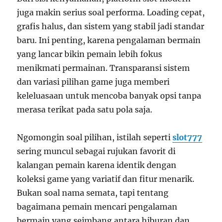
juga makin serius soal performa. Loading cepat,
grafis halus, dan sistem yang stabil jadi standar
baru. Ini penting, karena pengalaman bermain
yang lancar bikin pemain lebih fokus
menikmati permainan. Transparansi sistem
dan variasi pilihan game juga memberi
keleluasaan untuk mencoba banyak opsi tanpa
merasa terikat pada satu pola saja.
Ngomongin soal pilihan, istilah seperti
slot777
sering muncul sebagai rujukan favorit di
kalangan pemain karena identik dengan
koleksi game yang variatif dan fitur menarik.
Bukan soal nama semata, tapi tentang
bagaimana pemain mencari pengalaman
bermain yang seimbang antara hiburan dan