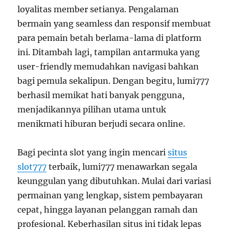
loyalitas member setianya. Pengalaman
bermain yang seamless dan responsif membuat
para pemain betah berlama-lama di platform
ini. Ditambah lagi, tampilan antarmuka yang
user-friendly memudahkan navigasi bahkan
bagi pemula sekalipun. Dengan begitu, lumi777
berhasil memikat hati banyak pengguna,
menjadikannya pilihan utama untuk
menikmati hiburan berjudi secara online.
Bagi pecinta slot yang ingin mencari
situs
slot777
terbaik, lumi777 menawarkan segala
keunggulan yang dibutuhkan. Mulai dari variasi
permainan yang lengkap, sistem pembayaran
cepat, hingga layanan pelanggan ramah dan
profesional. Keberhasilan situs ini tidak lepas