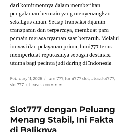
dari komitmennya dalam memberikan
pengalaman bermain yang menyenangkan
sekaligus aman. Setiap transaksi dijamin
transparan dan terpercaya, membuat para
pemain merasa nyaman saat bertaruh. Melalui
inovasi dan pelayanan prima, lumi777 terus
memperkuat reputasinya sebagai destinasi
utama bagi pecinta judi daring di Indonesia.
Posted
Tags
February 11, 2026
lumi777
,
lumi777 slot
,
situs slot777
,
on
on
slot777
Leave a comment
Strategi
Menang
Stabil
Slot777 dengan Peluang
di
Situs
Menang Stabil, Ini Fakta
Slot777
di Baliknya
Terpercaya