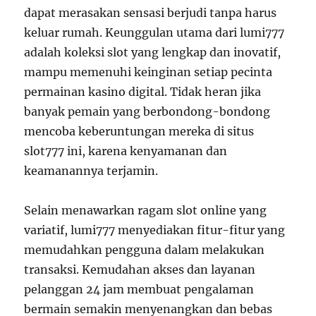
dapat merasakan sensasi berjudi tanpa harus
keluar rumah. Keunggulan utama dari lumi777
adalah koleksi slot yang lengkap dan inovatif,
mampu memenuhi keinginan setiap pecinta
permainan kasino digital. Tidak heran jika
banyak pemain yang berbondong-bondong
mencoba keberuntungan mereka di situs
slot777 ini, karena kenyamanan dan
keamanannya terjamin.
Selain menawarkan ragam slot online yang
variatif, lumi777 menyediakan fitur-fitur yang
memudahkan pengguna dalam melakukan
transaksi. Kemudahan akses dan layanan
pelanggan 24 jam membuat pengalaman
bermain semakin menyenangkan dan bebas