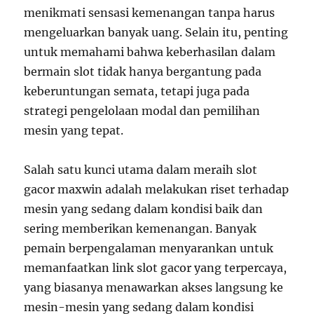
menikmati sensasi kemenangan tanpa harus
mengeluarkan banyak uang. Selain itu, penting
untuk memahami bahwa keberhasilan dalam
bermain slot tidak hanya bergantung pada
keberuntungan semata, tetapi juga pada
strategi pengelolaan modal dan pemilihan
mesin yang tepat.
Salah satu kunci utama dalam meraih slot
gacor maxwin adalah melakukan riset terhadap
mesin yang sedang dalam kondisi baik dan
sering memberikan kemenangan. Banyak
pemain berpengalaman menyarankan untuk
memanfaatkan link slot gacor yang terpercaya,
yang biasanya menawarkan akses langsung ke
mesin-mesin yang sedang dalam kondisi