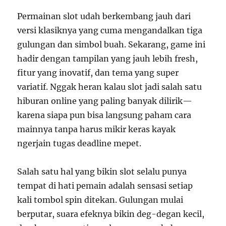
Betah
Permainan slot udah berkembang jauh dari
versi klasiknya yang cuma mengandalkan tiga
gulungan dan simbol buah. Sekarang, game ini
hadir dengan tampilan yang jauh lebih fresh,
fitur yang inovatif, dan tema yang super
variatif. Nggak heran kalau slot jadi salah satu
hiburan online yang paling banyak dilirik—
karena siapa pun bisa langsung paham cara
mainnya tanpa harus mikir keras kayak
ngerjain tugas deadline mepet.
Salah satu hal yang bikin slot selalu punya
tempat di hati pemain adalah sensasi setiap
kali tombol spin ditekan. Gulungan mulai
berputar, suara efeknya bikin deg-degan kecil,