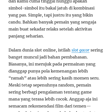
dan kamu cuma tinggal nunggu apakah
simbol-simbol itu bakal jatuh di kombinasi
yang pas. Simple, tapi justru itu yang bikin
candu. Bahkan banyak pemain yang sengaja
main buat sekadar relaks setelah aktivitas
panjang seharian.
Dalam dunia slot online, istilah
slot gacor
sering
banget muncul jadi bahan pembahasan.
Biasanya, ini merujuk pada permainan yang
dianggap punya pola kemenangan lebih
“ramah” atau lebih sering kasih momen seru.
Meski tetap sepenuhnya random, pemain
sering berbagi pengalaman tentang game
mana yang terasa lebih cocok. Anggap aja ini
semacam rekomendasi film dari temen—