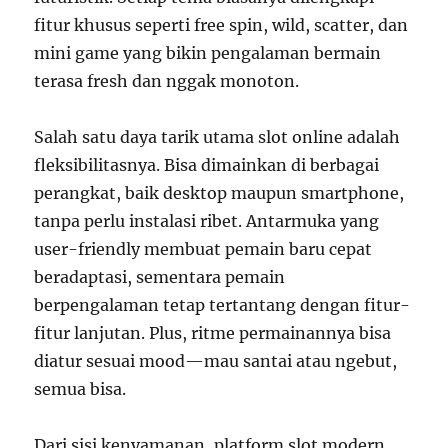
fitur khusus seperti free spin, wild, scatter, dan
mini game yang bikin pengalaman bermain
terasa fresh dan nggak monoton.
Salah satu daya tarik utama slot online adalah
fleksibilitasnya. Bisa dimainkan di berbagai
perangkat, baik desktop maupun smartphone,
tanpa perlu instalasi ribet. Antarmuka yang
user-friendly membuat pemain baru cepat
beradaptasi, sementara pemain
berpengalaman tetap tertantang dengan fitur-
fitur lanjutan. Plus, ritme permainannya bisa
diatur sesuai mood—mau santai atau ngebut,
semua bisa.
Dari sisi kenyamanan, platform slot modern