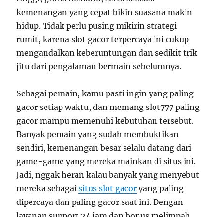
kemenangan yang cepat bikin suasana makin
hidup. Tidak perlu pusing mikirin strategi
rumit, karena slot gacor terpercaya ini cukup
mengandalkan keberuntungan dan sedikit trik
jitu dari pengalaman bermain sebelumnya.
Sebagai pemain, kamu pasti ingin yang paling
gacor setiap waktu, dan memang slot777 paling
gacor mampu memenuhi kebutuhan tersebut.
Banyak pemain yang sudah membuktikan
sendiri, kemenangan besar selalu datang dari
game-game yang mereka mainkan di situs ini.
Jadi, nggak heran kalau banyak yang menyebut
mereka sebagai
situs slot gacor
yang paling
dipercaya dan paling gacor saat ini. Dengan
layanan support 24 jam dan bonus melimpah,