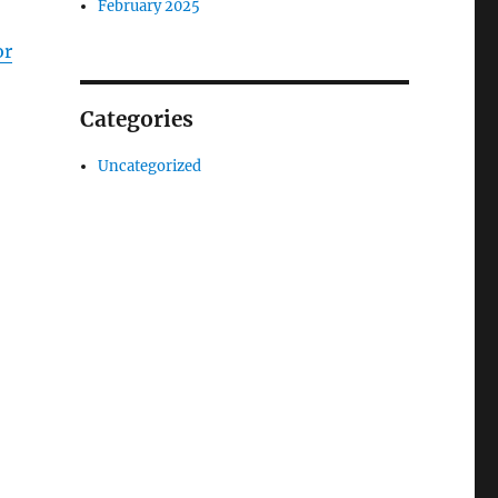
February 2025
or
Categories
Uncategorized