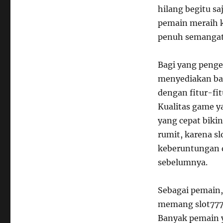
Fakta
hilang begitu s
di
Baliknya
pemain meraih 
penuh semangat
Bagi yang pengen
menyediakan ban
dengan fitur-fi
Kualitas game y
yang cepat bikin
rumit, karena s
keberuntungan d
sebelumnya.
Sebagai pemain,
memang slot777
Banyak pemain 