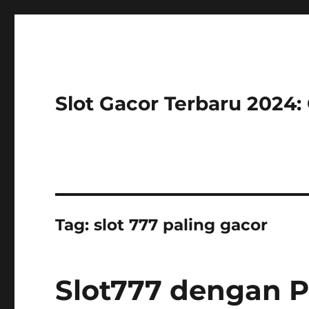
Slot Gacor Terbaru 2024
Tag:
slot 777 paling gacor
Slot777 dengan 