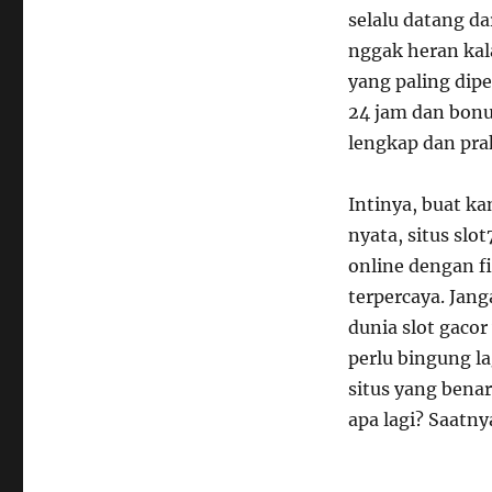
selalu datang da
nggak heran ka
yang paling dipe
24 jam dan bonu
lengkap dan prak
Intinya, buat k
nyata, situs slo
online dengan f
terpercaya. Jang
dunia slot gaco
perlu bingung la
situs yang benar
apa lagi? Saatn