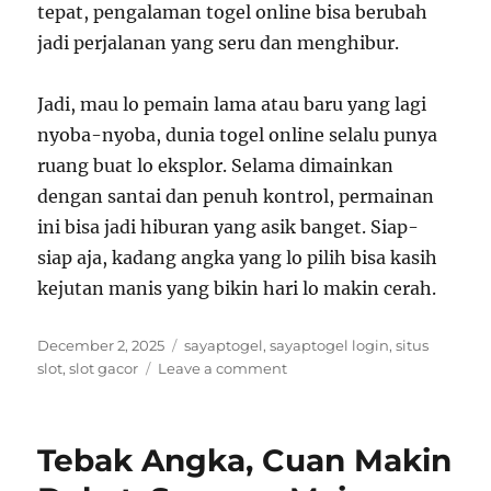
tepat, pengalaman togel online bisa berubah
jadi perjalanan yang seru dan menghibur.
Jadi, mau lo pemain lama atau baru yang lagi
nyoba-nyoba, dunia togel online selalu punya
ruang buat lo eksplor. Selama dimainkan
dengan santai dan penuh kontrol, permainan
ini bisa jadi hiburan yang asik banget. Siap-
siap aja, kadang angka yang lo pilih bisa kasih
kejutan manis yang bikin hari lo makin cerah.
Posted
Tags
December 2, 2025
sayaptogel
,
sayaptogel login
,
situs
on
on
slot
,
slot gacor
Leave a comment
Rahasia
Seru
di
Tebak Angka, Cuan Makin
Balik
Permainan