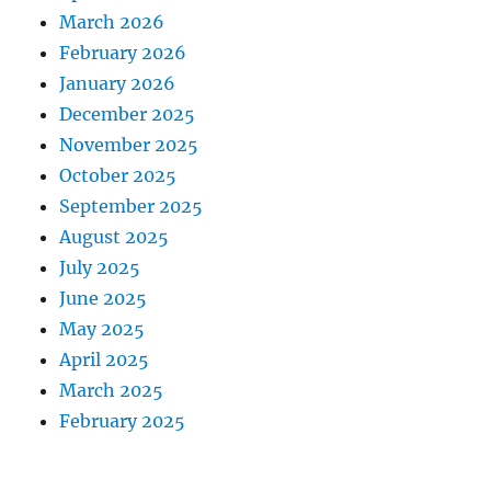
March 2026
February 2026
January 2026
December 2025
November 2025
October 2025
September 2025
August 2025
July 2025
June 2025
May 2025
April 2025
March 2025
February 2025