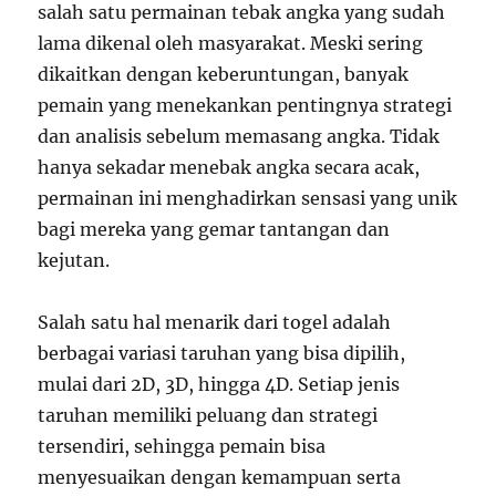
salah satu permainan tebak angka yang sudah
lama dikenal oleh masyarakat. Meski sering
dikaitkan dengan keberuntungan, banyak
pemain yang menekankan pentingnya strategi
dan analisis sebelum memasang angka. Tidak
hanya sekadar menebak angka secara acak,
permainan ini menghadirkan sensasi yang unik
bagi mereka yang gemar tantangan dan
kejutan.
Salah satu hal menarik dari togel adalah
berbagai variasi taruhan yang bisa dipilih,
mulai dari 2D, 3D, hingga 4D. Setiap jenis
taruhan memiliki peluang dan strategi
tersendiri, sehingga pemain bisa
menyesuaikan dengan kemampuan serta