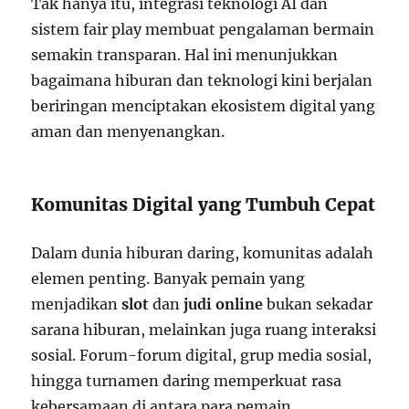
Tak hanya itu, integrasi teknologi AI dan
sistem fair play membuat pengalaman bermain
semakin transparan. Hal ini menunjukkan
bagaimana hiburan dan teknologi kini berjalan
beriringan menciptakan ekosistem digital yang
aman dan menyenangkan.
Komunitas Digital yang Tumbuh Cepat
Dalam dunia hiburan daring, komunitas adalah
elemen penting. Banyak pemain yang
menjadikan
slot
dan
judi online
bukan sekadar
sarana hiburan, melainkan juga ruang interaksi
sosial. Forum-forum digital, grup media sosial,
hingga turnamen daring memperkuat rasa
kebersamaan di antara para pemain.