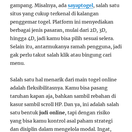
gampang. Misalnya, ada
sayaptogel
, salah satu
situs yang cukup terkenal di kalangan
penggemar togel. Platform ini menyediakan
berbagai jenis pasaran, mulai dari 2D, 3D,
hingga 4D, jadi kamu bisa pilih sesuai selera.
Selain itu, antarmukanya ramah pengguna, jadi
gak perlu takut salah klik atau bingung cari
menu.
Salah satu hal menarik dari main togel online
adalah fleksibilitasnya. Kamu bisa pasang
taruhan kapan aja, bahkan sambil rebahan di
kasur sambil scroll HP. Dan ya, ini adalah salah
satu bentuk
judi online
, tapi dengan risiko
yang bisa kamu kontrol asal paham strategi
dan disiplin dalam mengelola modal. Ingat,