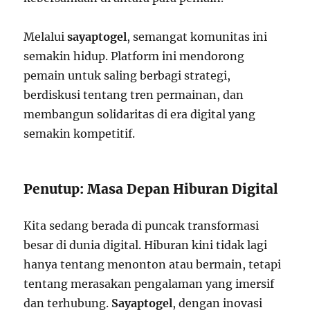
Melalui
sayaptogel
, semangat komunitas ini
semakin hidup. Platform ini mendorong
pemain untuk saling berbagi strategi,
berdiskusi tentang tren permainan, dan
membangun solidaritas di era digital yang
semakin kompetitif.
Penutup: Masa Depan Hiburan Digital
Kita sedang berada di puncak transformasi
besar di dunia digital. Hiburan kini tidak lagi
hanya tentang menonton atau bermain, tetapi
tentang merasakan pengalaman yang imersif
dan terhubung.
Sayaptogel
, dengan inovasi